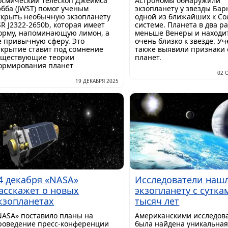
осмический телескоп Джеймса
Астрономы обнаружили
эбба (JWST) помог ученым
экзопланету у звезды Бар
ткрыть необычную экзопланету
одной из ближайших к С
SR J2322-2650b, которая имеет
системе. Планета в два р
орму, напоминающую лимон, а
меньше Венеры и находи
е привычную сферу. Это
очень близко к звезде. У
ткрытие ставит под сомнение
также выявили признаки 
уществующие теории
планет.
ормирования планет
02 
19 ДЕКАБРЯ 2025
4 декабря «NASA»
Исследователи наш
асскажет о новых
экзопланету с сутка
кзопланетах
тысяч лет
NASA» поставило планы на
Американскими исследов
роведение пресс-конференции
была найдена уникальна