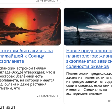
26 ФЕВРАЛЯ 2017
ожет ли быть жизнь на
Новое предположен
лижайшей к Солнцу
планетологов: жизн
кзопланете
экзопланетах зависи
солености океанов
спанский астроном Гиллем
нглада-Эскуде утверждает, что в
Планетологи предположил
росторах Вселенной есть
жизнь на планетах типа «
кзопланета, на которой имеется
напрямую зависит от со
ед, облака и даже растения!
соли в океанах, если они 
тметим, что
имеются. Специалисты
экспериментальным
21 ДЕКАБРЯ 2016
06
21 из 21