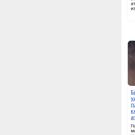
а
и
Б
у
п
к
а
П
м