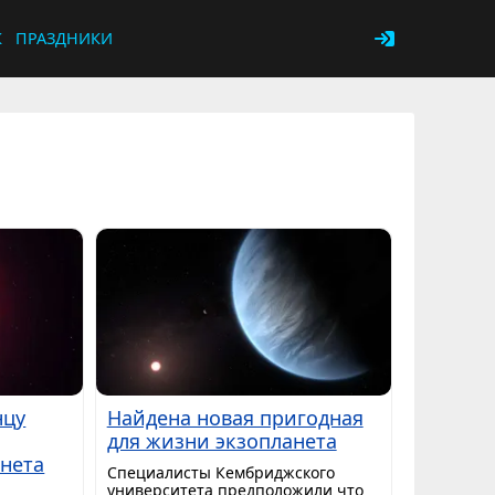
К
ПРАЗДНИКИ
нцу
Найдена новая пригодная
для жизни экзопланета
нета
Специалисты Кембриджского
университета предположили что