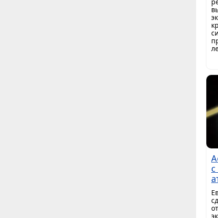
р
в
э
к
с
п
ле
А
с
а
​
с
о
э