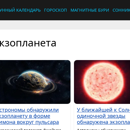
УННЫЙ КАЛЕНДАРЬ
ГОРОСКОП
МАГНИТНЫЕ БУРИ
СОННИ
кзопланета
строномы обнаружили
У ближайшей к Сол
кзопланету в форме
одиночной звезды
имона вокруг пульсара
обнаружена экзопла