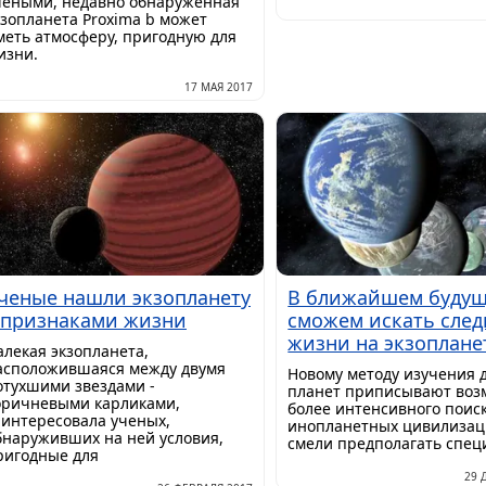
чеными, недавно обнаруженная
кзопланета Proxima b может
меть атмосферу, пригодную для
изни.
17 МАЯ 2017
ченые нашли экзопланету
В ближайшем буду
 признаками жизни
сможем искать сле
жизни на экзоплане
алекая экзопланета,
асположившаяся между двумя
Новому методу изучения 
отухшими звездами -
планет приписывают воз
оричневыми карликами,
более интенсивного поис
аинтересовала ученых,
инопланетных цивилизац
бнаруживших на ней условия,
смели предполагать спец
ригодные для
29 