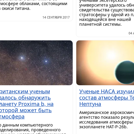
учеными Эксетерского
тмосфере облаками, состоящими
университета удалось об
з окиси титана.
свидетельства существов
стратосферы у одной из п
14 СЕНТЯБРЯ 2017
находящейся вне нашей
планетной системы.
04 
ританским ученым
Ученые НАСА изучи
далось обнаружить
состав атмосферы Т
ланету Proxima b, на
Нептуна
оторой может быть
Американское аэрокосми
тмосфера
агентство показало резул
исследования атмосферы
о данным компьютерного
экзопланете HAT-P-26b.
оделирования, проведенного