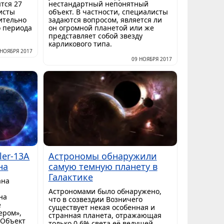
ятся 27
нестандартный непонятный
исты
объект. В частности, специалисты
ительно
задаются вопросом, является ли
о периода
он огромной планетой или же
представляет собой звезду
карликового типа.
 НОЯБРЯ 2017
09 НОЯБРЯ 2017
ler-13A
Астрономы обнаружили
на
самую темную планету в
Галактике
ана
Астрономами было обнаружено,
на
что в созвездии Возничего
ё
существует некая особенная и
ером»,
странная планета, отражающая
 Объект
только 0,6% света её ведущей