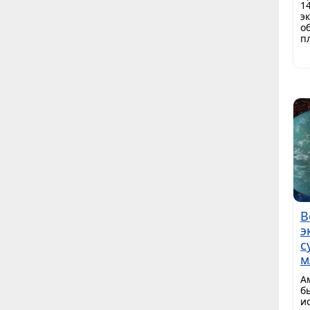
1
э
о
п
В
э
с
м
А
б
и