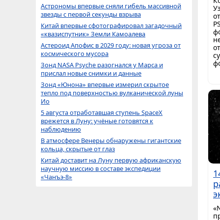
К
Астрономы впервые сняли гибель массивной
У
звезды с первой секунды взрыва
о
P
Китай впервые сфотографировал загадочный
ф
«квазиспутник» Земли Камоалева
н
Астероид Апофис в 2029 году: новая угроза от
о
космического мусора
с
ф
Зонд NASA Psyche разогнался у Марса и
прислал новые снимки и данные
Зонд «Юнона» впервые измерил скрытое
тепло под поверхностью вулканической луны
Ио
5 августа отработавшая ступень SpaceX
врежется в Луну: учёные готовятся к
наблюдению
В атмосфере Венеры обнаружены гигантские
кольца, скрытые от глаз
Китай доставит на Луну первую африканскую
научную миссию в составе экспедиции
1
«Чанъэ-8»
р
э
«
п