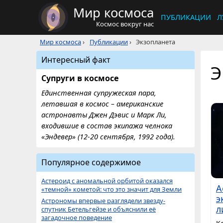
Мир космоса
ПУБЛИКАЦИИ
Л
Космос вокруг нас
Мир космоса
›
Публикации
›
Экзопланета
Интересный факт
Э
Супруги в космосе
Единственная супружеская пара,
летавшая в космос – американские
астронавты Джен Дэвис и Марк Ли,
входившие в состав экипажа челнока
«Эндевер» (12-20 сентября, 1992 года).
Популярное содержимое
Астероид с аномальной орбитой оказался
А
«темной» кометой: что это значит для Земли
э
Астрономы впервые разглядели звезду-
л
спутник Бетельгейзе и объяснили её
загадочное поведение