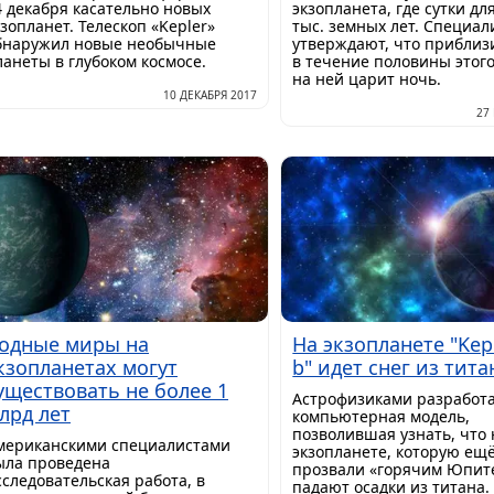
4 декабря касательно новых
экзопланета, где сутки дл
кзопланет. Телескоп «Kepler»
тыс. земных лет. Специал
бнаружил новые необычные
утверждают, что приблиз
ланеты в глубоком космосе.
в течение половины этог
на ней царит ночь.
10 ДЕКАБРЯ 2017
27
одные миры на
На экзопланете "Kep
кзопланетах могут
b" идет снег из тита
уществовать не более 1
Астрофизиками разработ
лрд лет
компьютерная модель,
позволившая узнать, что 
мериканскими специалистами
экзопланете, которую ещ
ыла проведена
прозвали «горячим Юпит
сследовательская работа, в
падают осадки из титана.