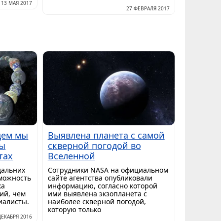
13 МАЯ 2017
27 ФЕВРАЛЯ 2017
щем мы
Выявлена планета с самой
ды
скверной погодой во
тах
Вселенной
дальних
Сотрудники NASA на официальном
можность
сайте агентства опубликовали
ка
информацию, согласно которой
ий, чем
ими выявлена экзопланета с
иалисты.
наиболее скверной погодой,
которую только
ДЕКАБРЯ 2016