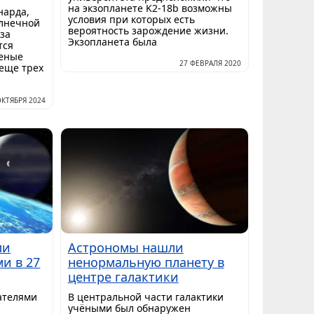
на экзопланете K2-18b возможны
нарда,
условия при которых есть
олнечной
вероятность зарождение жизни.
аза
Экзопланета была
тся
ченые
27 ФЕВРАЛЯ 2020
еще трех
ОКТЯБРЯ 2024
ли
Астрономы нашли
ми в 27
ненормальную планету в
центре галактики
ателями
В центральной части галактики
я
учёными был обнаружен