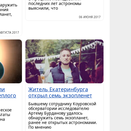
последних лет астрономы
наружить
выяснили, что
ания
ланет,
06 ИЮНЯ 2017
АВГУСТА 2017
ли
Житель Екатеринбурга
еплого
открыл семь экзопленет
Бывшему сотруднику Коуровской
обсерватории исследователю
ческое
Артему Бурданову удалось
ьтаты
обнаружить семь экзопланет,
 на
ранее не открытых астрономами.
По мнению