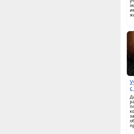
у
э
и
ж
У
с
Д
р
п
к
з
о
п