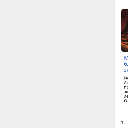
М
б
э
И
А
п
э
л
О
1—