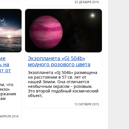
25 ДЕКАБРЯ 2016
ие
Экзопланета «GJ 504b»
ь на
модного розового цвета
т от
Экзопланета «GJ 504b» размещена
на расстоянии в 57 св. лет от
нашей Земли. Она отличается
и, что
необычным окрасом – розовым.
экзо»
Это второй подобный космический
держания
объект,
там
13 ОКТЯБРЯ 2015
 АПРЕЛЯ 2016