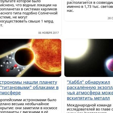
езультате которой было
располагается в созвезди
ыяснено, что водные локации на
именно в 1,73 тыс. светов
кзопланетах в системах карликов
нас.
расного типа подобно Солнечной
истеме, не могут
28 
росуществовать свыше 1 млрд.
т.
06 НОЯБРЯ 2017
строномы нашли планету
"Хаббл" обнаружил
 "титановыми" облаками в
раскалённую экзопл
тмосфере
чья атмосфера мож
вскипятить металл
Европейскими астрономами было
делано веcьма необычайное
Международной команде
ткрытие: они заметили в космосе
исследователей во главе 
кзопланеты с висячими в её