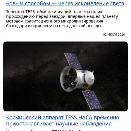
новым способом — через искривление света
Телескоп TESS, обычно ищущий планеты по их
прохождению перед звездой, впервые нашёл планету
методом гравитационного микролинзирования —
благодаря искривлению света далёкой звезды.
02 ИЮЛЯ 2026
Космический аппарат TESS НАСА временно
приостанавливает научные наблюдения