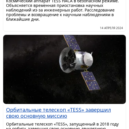
Космический аппарат TESS НАСА в безопасном режиме.
Объясняется временная приостановка научных
наблюдений из-за инженерных работ. Расследование
проблемы и возвращение к научным наблюдениям в
ближайшие дни.
14 АПРЕЛЯ 2024
Орбитальные телескоп «TESS» завершил
свою основную миссию
Орбитальные телескоп «TESS», запущенный в 2018 году
на орбиту, завершил свою основную двухлетнюю