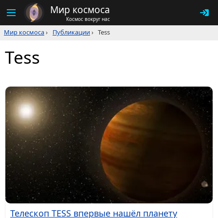
Мир космоса
Космос вокруг нас
Мир космоса
›
Публикации
›
Tess
Tess
Телескоп TESS впервые нашёл планету