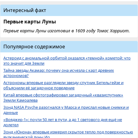
Интересный факт
Первые карты Луны
Первые карты Луны изготовил в 1609 году Томас Харриот.
Популярное содержимое
Астероид с аномальной орбитой оказался «темной» кометой: что
это значит для Земли
Тайна звезды Акамар: почему она исчезла с карт древних
астрономов?
Астрономы впервые разглядели звезду-спутник Бетельгейзе и
объяснили её загадочное поведение
Китай впервые сфотографировал загадочный «квазиспутник»
Земли Камоалева
Зонд NASA Psyche разогнался у Марса и прислал новые снимки и
данные
«Вояджер-1»: почти 50 лет в пути, а до 1 светового дня ещё не
долетел
Зонд «Юнона» впервые измерил скрытое тепло под поверхностью
вулканической луны Ио