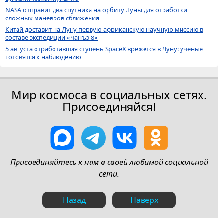
NASA отправит два спутника на орбиту Луны для отработки
сложных маневров сближения
Китай доставит на Луну первую африканскую научную миссию в
составе экспедиции «Чанъэ-8»
5 августа отработавшая ступень SpaceX врежется в Луну: учёные
готовятся к наблюдению
Мир космоса в социальных сетях.
Присоединяйся!
Присоединяйтесь к нам в своей любимой социальной
сети.
Назад
Наверх