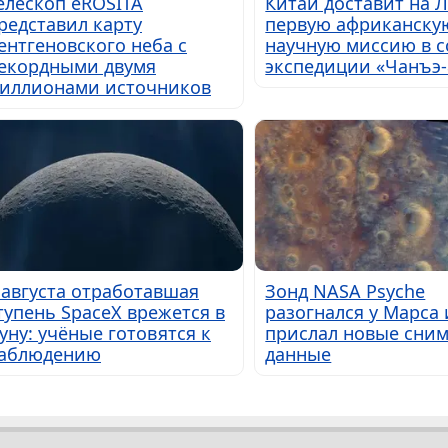
елескоп eROSITA
Китай доставит на 
редставил карту
первую африканску
ентгеновского неба с
научную миссию в с
екордными двумя
экспедиции «Чанъэ-
иллионами источников
 августа отработавшая
Зонд NASA Psyche
тупень SpaceX врежется в
разогнался у Марса 
уну: учёные готовятся к
прислал новые сним
аблюдению
данные