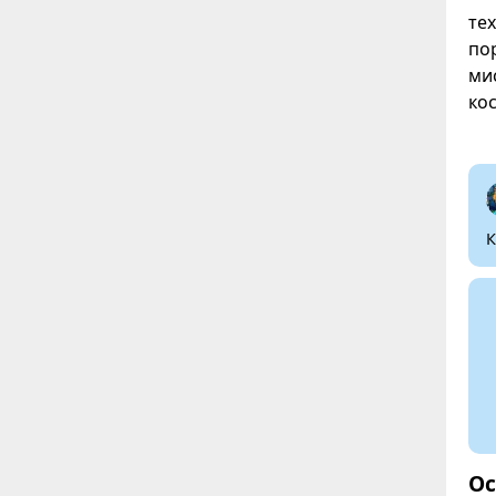
те
по
ми
ко
К
Ос