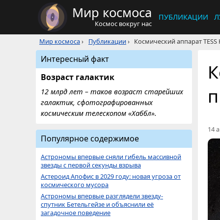
Мир космоса
ПУБЛИКАЦИИ
Л
Космос вокруг нас
Мир космоса
›
Публикации
›
Космический аппарат TESS
Интересный факт
К
Возраст галактик
п
12 млрд лет – таков возраст старейших
галактик, сфотографированных
космическим телескопом «Хаббл».
14 а
Популярное содержимое
Астрономы впервые сняли гибель массивной
звезды с первой секунды взрыва
Астероид Апофис в 2029 году: новая угроза от
космического мусора
Астрономы впервые разглядели звезду-
спутник Бетельгейзе и объяснили её
загадочное поведение