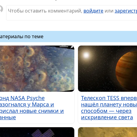
Чтобы оставить комментарий,
войдите
или
зарегист
атериалы по теме
онд NASA Psyche
Телескоп TESS впер
азогнался у Марса и
нашёл планету нов
рислал новые снимки и
способом — через
анные
искривление света