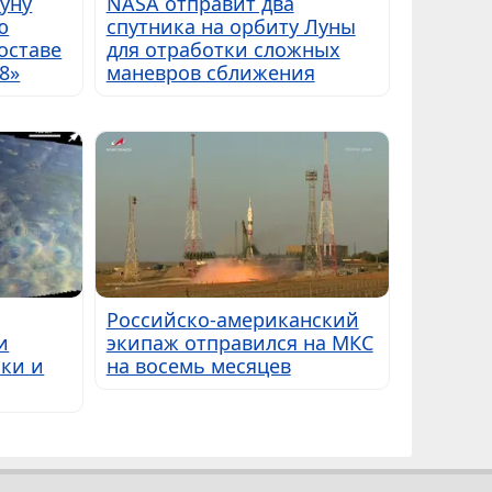
Луну
NASA отправит два
ю
спутника на орбиту Луны
оставе
для отработки сложных
8»
маневров сближения
Российско-американский
и
экипаж отправился на МКС
ки и
на восемь месяцев