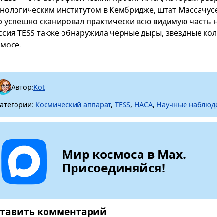
хнологическим институтом в Кембридже, штат Массачусетс
р успешно сканировал практически всю видимую часть не
ссия TESS также обнаружила черные дыры, звездные кол
смосе.
Автор:
Kot
атегории:
Космический аппарат
,
TESS
,
НАСА
,
Научные наблюд
Мир космоса в Max.
Присоединяйся!
тавить комментарий