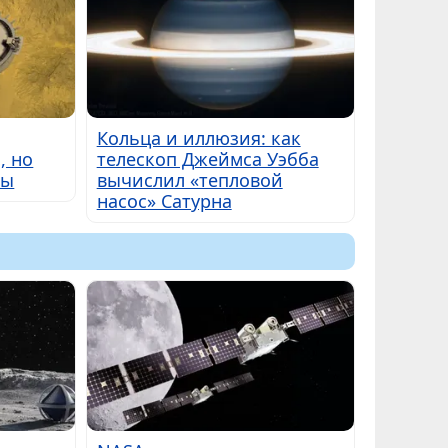
Кольца и иллюзия: как
, но
телескоп Джеймса Уэбба
ны
вычислил «тепловой
насос» Сатурна