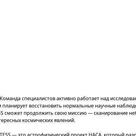
Команда специалистов активно работает над исследов
и планирует восстановить нормальные научные наблюде
SS сможет продолжить свою миссию — сканирование неба
тересных космических явлений.
TESS — это астрофизический проект НАСА, который раз