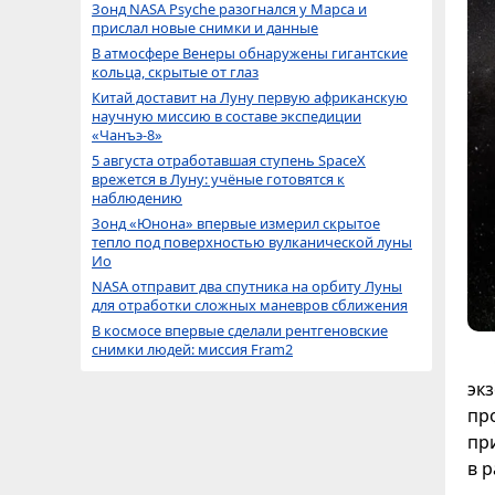
Зонд NASA Psyche разогнался у Марса и
прислал новые снимки и данные
В атмосфере Венеры обнаружены гигантские
кольца, скрытые от глаз
Китай доставит на Луну первую африканскую
научную миссию в составе экспедиции
«Чанъэ-8»
5 августа отработавшая ступень SpaceX
врежется в Луну: учёные готовятся к
наблюдению
Зонд «Юнона» впервые измерил скрытое
тепло под поверхностью вулканической луны
Ио
NASA отправит два спутника на орбиту Луны
для отработки сложных маневров сближения
В космосе впервые сделали рентгеновские
снимки людей: миссия Fram2
эк
пр
пр
в 