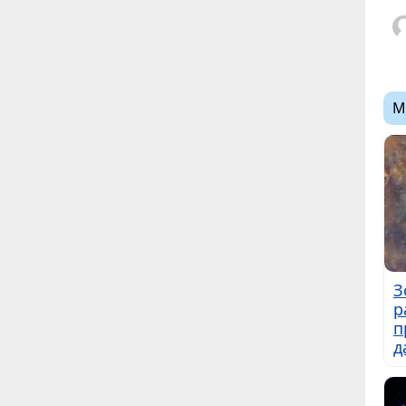
М
З
р
п
д