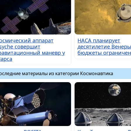
осмический аппарат
НАСА планирует
syche совершит
десятилетие Венеры
равитационный маневр у
бюджеты ограниче
арса
оследние материалы из категории Космонавтика