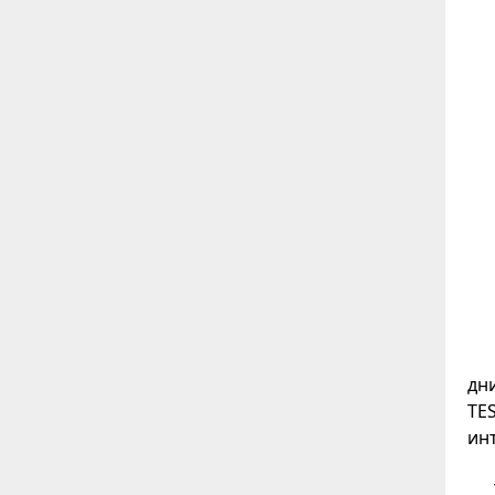
дн
TE
ин