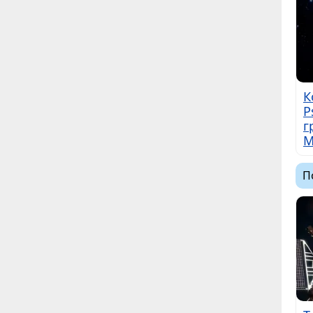
К
P
г
М
П