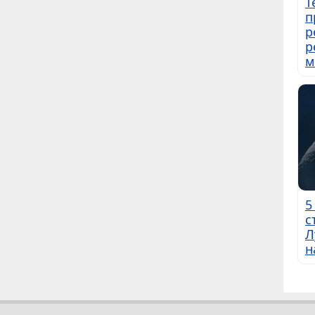
Т
п
р
р
м
5
с
Л
н