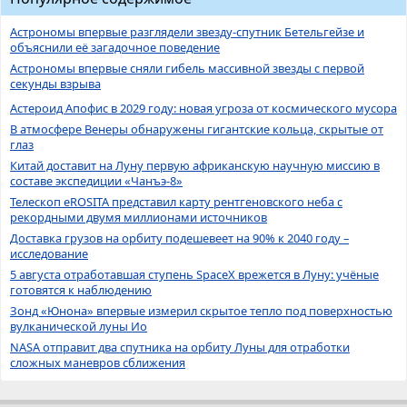
Астрономы впервые разглядели звезду-спутник Бетельгейзе и
объяснили её загадочное поведение
Астрономы впервые сняли гибель массивной звезды с первой
секунды взрыва
Астероид Апофис в 2029 году: новая угроза от космического мусора
В атмосфере Венеры обнаружены гигантские кольца, скрытые от
глаз
Китай доставит на Луну первую африканскую научную миссию в
составе экспедиции «Чанъэ-8»
Телескоп eROSITA представил карту рентгеновского неба с
рекордными двумя миллионами источников
Доставка грузов на орбиту подешевеет на 90% к 2040 году –
исследование
5 августа отработавшая ступень SpaceX врежется в Луну: учёные
готовятся к наблюдению
Зонд «Юнона» впервые измерил скрытое тепло под поверхностью
вулканической луны Ио
NASA отправит два спутника на орбиту Луны для отработки
сложных маневров сближения