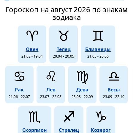
Гороскоп на август 2026 по знакам
зодиака
♈
♉
♊
Овен
Телец
Близнецы
21.03 - 19.04
20.04 - 20.05
21.05 - 20.06
♋
♌
♍
♎
Рак
Лев
Дева
Весы
21.06 - 22.07
23.07 - 22.08
23.08 - 22.09
23.09 - 22.10
♏
♐
♑
Скорпион
Стрелец
Козерог