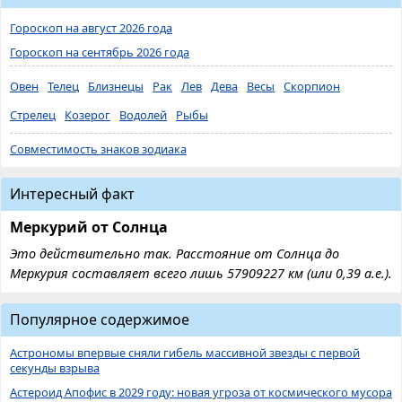
Гороскоп на август 2026 года
Гороскоп на сентябрь 2026 года
Овен
Телец
Близнецы
Рак
Лев
Дева
Весы
Скорпион
Стрелец
Козерог
Водолей
Рыбы
Совместимость знаков зодиака
Интересный факт
Меркурий от Солнца
Это действительно так. Расстояние от Солнца до
Меркурия составляет всего лишь 57909227 км (или 0,39 а.е.).
Популярное содержимое
Астрономы впервые сняли гибель массивной звезды с первой
секунды взрыва
Астероид Апофис в 2029 году: новая угроза от космического мусора