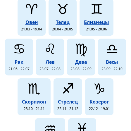
♈
♉
♊
Овен
Телец
Близнецы
21.03 - 19.04
20.04 - 20.05
21.05 - 20.06
♋
♌
♍
♎
Рак
Лев
Дева
Весы
21.06 - 22.07
23.07 - 22.08
23.08 - 22.09
23.09 - 22.10
♏
♐
♑
Скорпион
Стрелец
Козерог
23.10 - 21.11
22.11 - 21.12
22.12 - 19.01
♒
♓