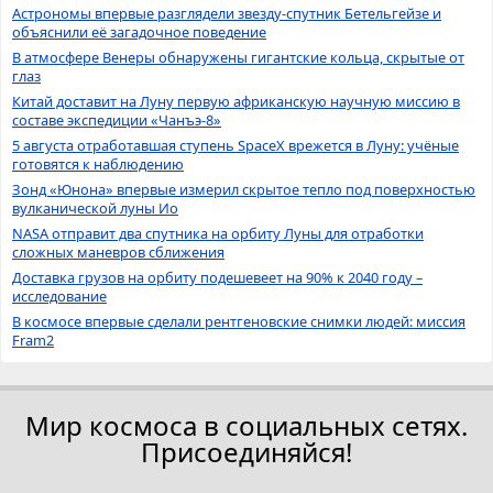
Астрономы впервые разглядели звезду-спутник Бетельгейзе и
объяснили её загадочное поведение
В атмосфере Венеры обнаружены гигантские кольца, скрытые от
глаз
Китай доставит на Луну первую африканскую научную миссию в
составе экспедиции «Чанъэ-8»
5 августа отработавшая ступень SpaceX врежется в Луну: учёные
готовятся к наблюдению
Зонд «Юнона» впервые измерил скрытое тепло под поверхностью
вулканической луны Ио
NASA отправит два спутника на орбиту Луны для отработки
сложных маневров сближения
Доставка грузов на орбиту подешевеет на 90% к 2040 году –
исследование
В космосе впервые сделали рентгеновские снимки людей: миссия
Fram2
Мир космоса в социальных сетях.
Присоединяйся!