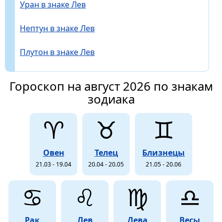
Уран в знаке Лев
Нептун в знаке Лев
Плутон в знаке Лев
Гороскоп на август 2026 по знакам
зодиака
♈
♉
♊
Овен
Телец
Близнецы
21.03 - 19.04
20.04 - 20.05
21.05 - 20.06
♋
♌
♍
♎
Рак
Лев
Дева
Весы