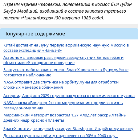
Первым черным человеком, полетевшим в космос был Гуйон
Блуфо Младший, входивший в состав экипажа третьего
полета «Чэллинджера» (30 августа 1983 года).
Популярное содержимое
Китай доставит на Луну первую африканскую научную миссию в
составе экспедиции «Чанъэ-8»
Астрономы впервые разглядели звезду-спутник Бетельгейзе и
объяснили её загадочное поведение
5 августа отработавшая ступень SpaceX врежется в Луну: учёные
готовятся к наблюдению
NASA отправит два спутника на орбиту Луны для отработки
сложных маневров сближения
Астероид Апофис в 2029 году: новая угроза от космического мусора
NASA спасла «Вояджер-2»: как модернизация продлила жизнь
легендарному зонду
Марсианский метеорит возрастом 1,27 млрд лет раскрыл тайны
древних недр Красной планеты
SpaceX почти две недели буксирует Starship по Индийскому океану
Доставка грузов на орбиту подешевеет на 90% к 2040 году –