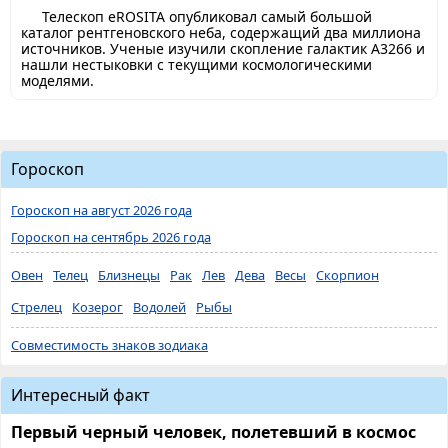
Телескоп eROSITA опубликовал самый большой
каталог рентгеновского неба, содержащий два миллиона
источников. Ученые изучили скопление галактик A3266 и
нашли нестыковки с текущими космологическими
моделями.
Гороскоп
Гороскоп на август 2026 года
Гороскоп на сентябрь 2026 года
Овен
Телец
Близнецы
Рак
Лев
Дева
Весы
Скорпион
Стрелец
Козерог
Водолей
Рыбы
Совместимость знаков зодиака
Интересный факт
Первый черный человек, полетевший в космос