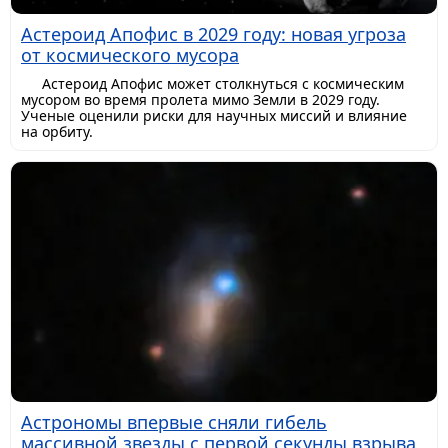
Астероид Апофис в 2029 году: новая угроза
от космического мусора
Астероид Апофис может столкнуться с космическим
мусором во время пролета мимо Земли в 2029 году.
Ученые оценили риски для научных миссий и влияние
на орбиту.
Астрономы впервые сняли гибель
массивной звезды с первой секунды взрыва