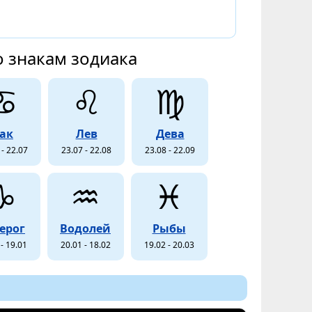
о знакам зодиака
♋
♌
♍
ак
Лев
Дева
 - 22.07
23.07 - 22.08
23.08 - 22.09
♑
♒
♓
ерог
Водолей
Рыбы
- 19.01
20.01 - 18.02
19.02 - 20.03