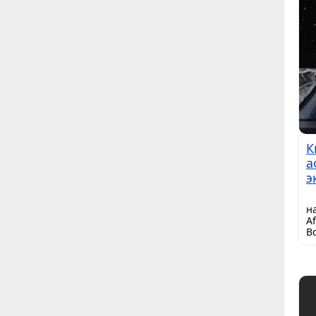
К
а
э
н
A
В