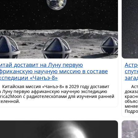
итай доставит на Луну первую
Астр
фриканскую научную миссию в составе
спут
кспедиции «Чанъэ-8»
зага
Китайская миссия «Чанъэ-8» в 2029 году доставит
Ас
а Луну первую африканскую научную экспедицию
доказ
frica2Moon с радиотелескопами для изучения ранней
красн
селенной.
объяс
меняе
Подро