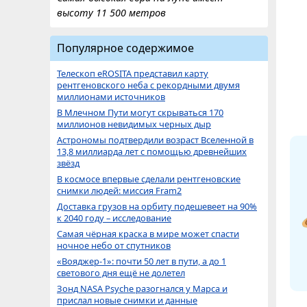
высоту 11 500 метров
Популярное содержимое
Телескоп eROSITA представил карту
рентгеновского неба с рекордными двумя
миллионами источников
В Млечном Пути могут скрываться 170
миллионов невидимых черных дыр
Астрономы подтвердили возраст Вселенной в
13,8 миллиарда лет с помощью древнейших
звёзд
В космосе впервые сделали рентгеновские
снимки людей: миссия Fram2
Доставка грузов на орбиту подешевеет на 90%
к 2040 году – исследование
Самая чёрная краска в мире может спасти
ночное небо от спутников
«Вояджер-1»: почти 50 лет в пути, а до 1
светового дня ещё не долетел
Зонд NASA Psyche разогнался у Марса и
прислал новые снимки и данные