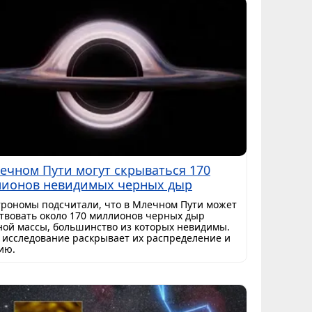
ечном Пути могут скрываться 170
ионов невидимых черных дыр
трономы подсчитали, что в Млечном Пути может
твовать около 170 миллионов черных дыр
ной массы, большинство из которых невидимы.
 исследование раскрывает их распределение и
ию.