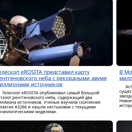
елескоп eROSITA представил карту
В Мл
ентгеновского неба с рекордными двумя
милл
иллионами источников
Ас
сущес
Телескоп eROSITA опубликовал самый большой
звезд
аталог рентгеновского неба, содержащий два
Новое
иллиона источников. Ученые изучили скопление
истор
алактик A3266 и нашли нестыковки с текущими
осмологическими моделями.