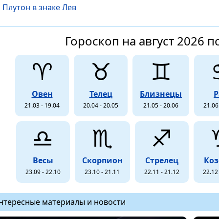
Плутон в знаке Лев
Гороскоп на август 2026 п
♈
♉
♊
Овен
Телец
Близнецы
Р
21.03 - 19.04
20.04 - 20.05
21.05 - 20.06
21.06
♎
♏
♐
Весы
Скорпион
Стрелец
Коз
23.09 - 22.10
23.10 - 21.11
22.11 - 21.12
22.12 
нтересные материалы и новости