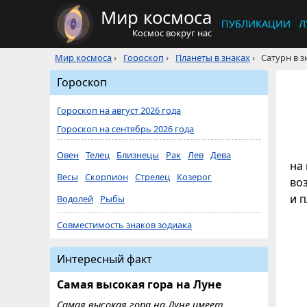
Мир космоса
ПУБЛИКАЦИИ
Л
Космос вокруг нас
Мир космоса
›
Гороскоп
›
Планеты в знаках
›
Сатурн в з
Гороскоп
Гороскоп на август 2026 года
Гороскоп на сентябрь 2026 года
Овен
Телец
Близнецы
Рак
Лев
Дева
на
Весы
Скорпион
Стрелец
Козерог
во
и 
Водолей
Рыбы
Совместимость знаков зодиака
Интересный факт
Самая высокая гора на Луне
Самая высокая гора на Луне имеет