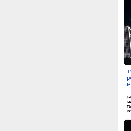
Т
р
м
к
м
г
к