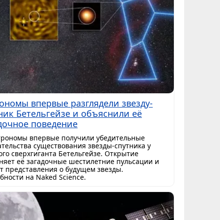
ономы впервые разглядели звезду-
ник Бетельгейзе и объяснили её
дочное поведение
трономы впервые получили убедительные
ательства существования звезды-спутника у
ого сверхгиганта Бетельгейзе. Открытие
няет её загадочные шестилетние пульсации и
т представления о будущем звезды.
бности на Naked Science.