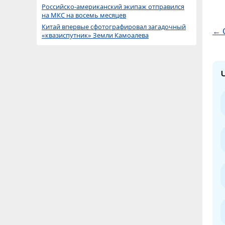
Российско-американский экипаж отправился
на МКС на восемь месяцев
Китай впервые сфотографировал загадочный
← 
«квазиспутник» Земли Камоалева