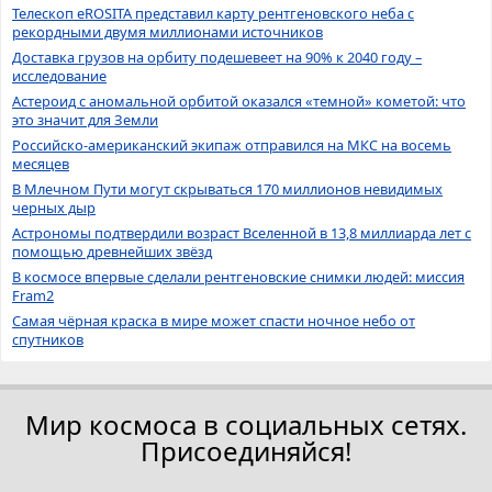
Телескоп eROSITA представил карту рентгеновского неба с
рекордными двумя миллионами источников
Доставка грузов на орбиту подешевеет на 90% к 2040 году –
исследование
Астероид с аномальной орбитой оказался «темной» кометой: что
это значит для Земли
Российско-американский экипаж отправился на МКС на восемь
месяцев
В Млечном Пути могут скрываться 170 миллионов невидимых
черных дыр
Астрономы подтвердили возраст Вселенной в 13,8 миллиарда лет с
помощью древнейших звёзд
В космосе впервые сделали рентгеновские снимки людей: миссия
Fram2
Самая чёрная краска в мире может спасти ночное небо от
спутников
Мир космоса в социальных сетях.
Присоединяйся!