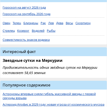
Гороскоп на август 2026 года
Гороскоп на сентябрь 2026 года
Овен
Телец
Близнецы
Рак
Лев
Дева
Весы
Скорпион
Стрелец
Козерог
Водолей
Рыбы
Совместимость знаков зодиака
Интересный факт
Звездные сутки на Меркурии
Продолжительность одних звёздных суток на Меркурии
составляет 58,65 земных
Популярное содержимое
Астрономы впервые сняли гибель массивной звезды с первой
секунды взрыва
Астероид Апофис в 2029 году: новая угроза от космического мусора