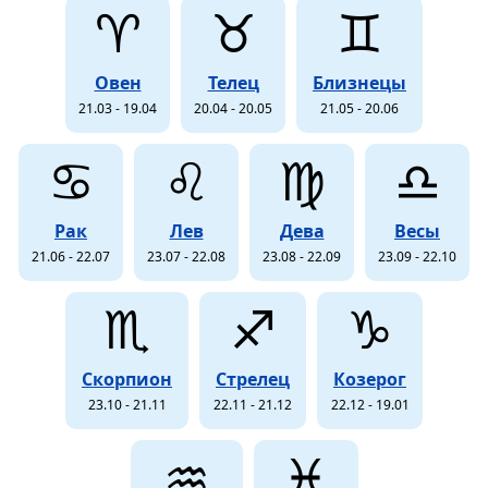
♈
♉
♊
Овен
Телец
Близнецы
21.03 - 19.04
20.04 - 20.05
21.05 - 20.06
♋
♌
♍
♎
Рак
Лев
Дева
Весы
21.06 - 22.07
23.07 - 22.08
23.08 - 22.09
23.09 - 22.10
♏
♐
♑
Скорпион
Стрелец
Козерог
23.10 - 21.11
22.11 - 21.12
22.12 - 19.01
♒
♓