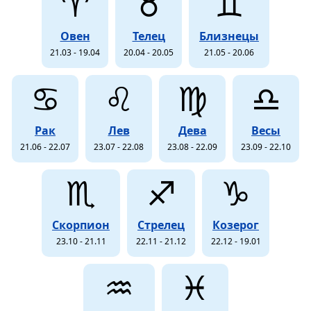
♈
♉
♊
Овен
Телец
Близнецы
21.03 - 19.04
20.04 - 20.05
21.05 - 20.06
♋
♌
♍
♎
Рак
Лев
Дева
Весы
21.06 - 22.07
23.07 - 22.08
23.08 - 22.09
23.09 - 22.10
♏
♐
♑
Скорпион
Стрелец
Козерог
23.10 - 21.11
22.11 - 21.12
22.12 - 19.01
♒
♓