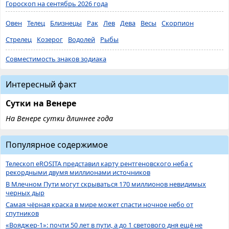
Гороскоп на сентябрь 2026 года
Овен
Телец
Близнецы
Рак
Лев
Дева
Весы
Скорпион
Стрелец
Козерог
Водолей
Рыбы
Совместимость знаков зодиака
Интересный факт
Сутки на Венере
На Венере сутки длиннее года
Популярное содержимое
Телескоп eROSITA представил карту рентгеновского неба с
рекордными двумя миллионами источников
В Млечном Пути могут скрываться 170 миллионов невидимых
черных дыр
Самая чёрная краска в мире может спасти ночное небо от
спутников
«Вояджер-1»: почти 50 лет в пути, а до 1 светового дня ещё не