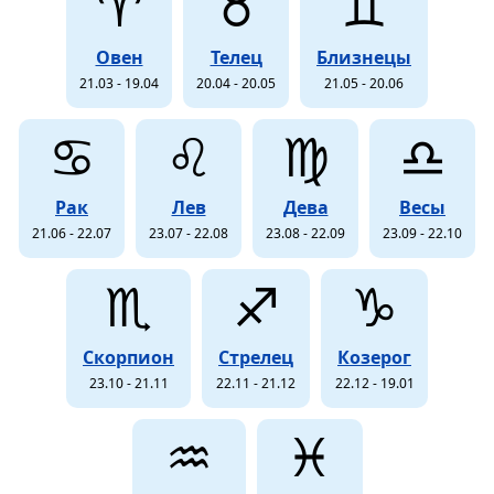
♈
♉
♊
Овен
Телец
Близнецы
21.03 - 19.04
20.04 - 20.05
21.05 - 20.06
♋
♌
♍
♎
Рак
Лев
Дева
Весы
21.06 - 22.07
23.07 - 22.08
23.08 - 22.09
23.09 - 22.10
♏
♐
♑
Скорпион
Стрелец
Козерог
23.10 - 21.11
22.11 - 21.12
22.12 - 19.01
♒
♓