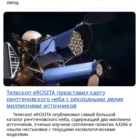
звезд.
Телескоп eROSITA представил карту
рентгеновского неба с рекордными двумя
миллионами источников
Телескоп eROSITA опубликовал самый большой
каталог рентгеновского неба, содержащий два миллиона
источников. Ученые изучили скопление галактик A3266 и
нашли нестыковки с текущими космологическими
моделями.