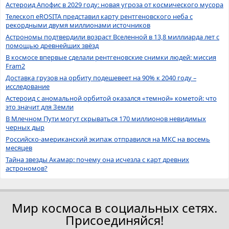
Астероид Апофис в 2029 году: новая угроза от космического мусора
Телескоп eROSITA представил карту рентгеновского неба с
рекордными двумя миллионами источников
Астрономы подтвердили возраст Вселенной в 13,8 миллиарда лет с
помощью древнейших звёзд
В космосе впервые сделали рентгеновские снимки людей: миссия
Fram2
Доставка грузов на орбиту подешевеет на 90% к 2040 году –
исследование
Астероид с аномальной орбитой оказался «темной» кометой: что
это значит для Земли
В Млечном Пути могут скрываться 170 миллионов невидимых
черных дыр
Российско-американский экипаж отправился на МКС на восемь
месяцев
Тайна звезды Акамар: почему она исчезла с карт древних
астрономов?
Мир космоса в социальных сетях.
Присоединяйся!