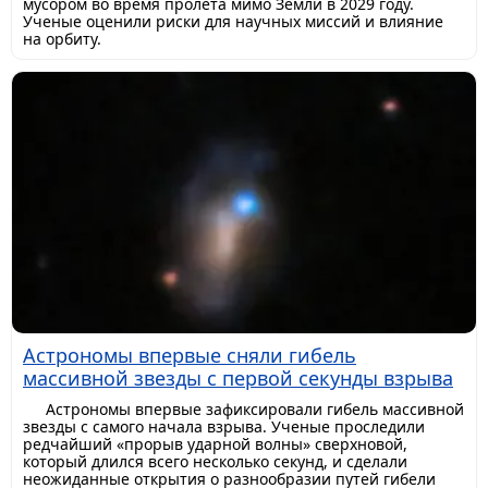
мусором во время пролета мимо Земли в 2029 году.
Ученые оценили риски для научных миссий и влияние
на орбиту.
Астрономы впервые сняли гибель
массивной звезды с первой секунды взрыва
Астрономы впервые зафиксировали гибель массивной
звезды с самого начала взрыва. Ученые проследили
редчайший «прорыв ударной волны» сверхновой,
который длился всего несколько секунд, и сделали
неожиданные открытия о разнообразии путей гибели