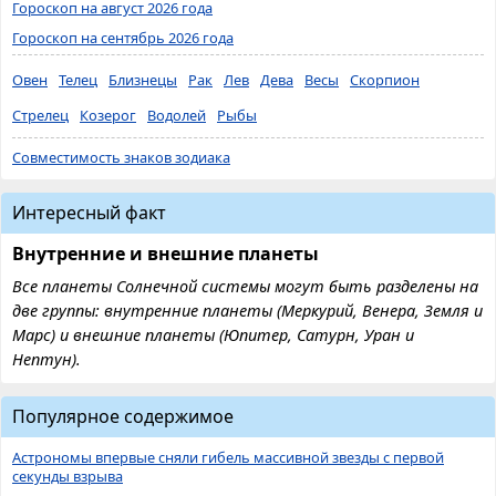
Гороскоп на август 2026 года
Гороскоп на сентябрь 2026 года
Овен
Телец
Близнецы
Рак
Лев
Дева
Весы
Скорпион
Стрелец
Козерог
Водолей
Рыбы
Совместимость знаков зодиака
Интересный факт
Внутренние и внешние планеты
Все планеты Солнечной системы могут быть разделены на
две группы: внутренние планеты (Меркурий, Венера, Земля и
Марс) и внешние планеты (Юпитер, Сатурн, Уран и
Нептун).
Популярное содержимое
Астрономы впервые сняли гибель массивной звезды с первой
секунды взрыва