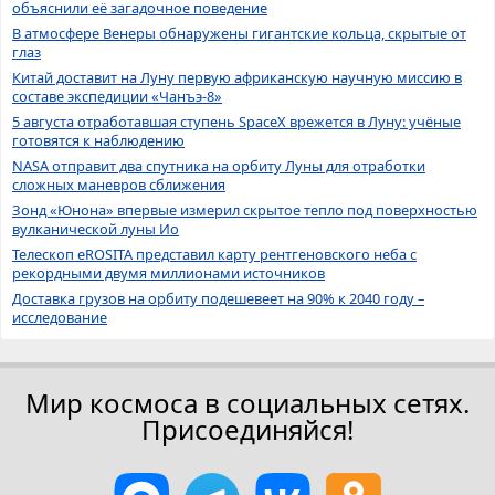
объяснили её загадочное поведение
В атмосфере Венеры обнаружены гигантские кольца, скрытые от
глаз
Китай доставит на Луну первую африканскую научную миссию в
составе экспедиции «Чанъэ-8»
5 августа отработавшая ступень SpaceX врежется в Луну: учёные
готовятся к наблюдению
NASA отправит два спутника на орбиту Луны для отработки
сложных маневров сближения
Зонд «Юнона» впервые измерил скрытое тепло под поверхностью
вулканической луны Ио
Телескоп eROSITA представил карту рентгеновского неба с
рекордными двумя миллионами источников
Доставка грузов на орбиту подешевеет на 90% к 2040 году –
исследование
Мир космоса в социальных сетях.
Присоединяйся!