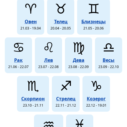
♈
♉
♊
Овен
Телец
Близнецы
21.03 - 19.04
20.04 - 20.05
21.05 - 20.06
♋
♌
♍
♎
Рак
Лев
Дева
Весы
21.06 - 22.07
23.07 - 22.08
23.08 - 22.09
23.09 - 22.10
♏
♐
♑
Скорпион
Стрелец
Козерог
23.10 - 21.11
22.11 - 21.12
22.12 - 19.01
♒
♓