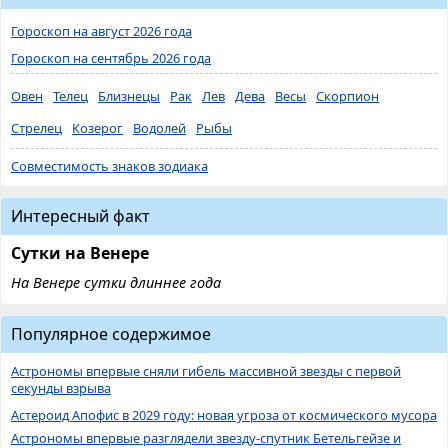
Гороскоп на август 2026 года
Гороскоп на сентябрь 2026 года
Овен
Телец
Близнецы
Рак
Лев
Дева
Весы
Скорпион
Стрелец
Козерог
Водолей
Рыбы
Совместимость знаков зодиака
Интересный факт
Сутки на Венере
На Венере сутки длиннее года
Популярное содержимое
Астрономы впервые сняли гибель массивной звезды с первой
секунды взрыва
Астероид Апофис в 2029 году: новая угроза от космического мусора
Астрономы впервые разглядели звезду-спутник Бетельгейзе и