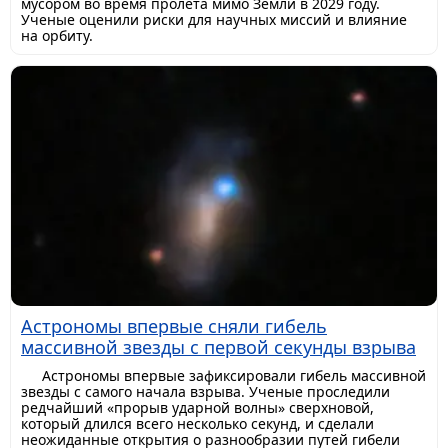
мусором во время пролета мимо Земли в 2029 году.
Ученые оценили риски для научных миссий и влияние
на орбиту.
Астрономы впервые сняли гибель
массивной звезды с первой секунды взрыва
Астрономы впервые зафиксировали гибель массивной
звезды с самого начала взрыва. Ученые проследили
редчайший «прорыв ударной волны» сверхновой,
который длился всего несколько секунд, и сделали
неожиданные открытия о разнообразии путей гибели