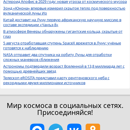
Астероид Апофис в 2029 году: новая угроза от космического мусора
Зонд «Юнона» впервые измерил скрытое тепло под поверхностью
вулканической луны Ио
Китай доставит на Луну первую африканскую научную миссию в
составе экспедиции «Чанъэ-8»
В атмосфере Венеры обнаружены гигантские кольца, скрытые от
глаз
5 августа отработавшая ступень SpaceX врежется в Луну: учёные
готовятся к наблюдению
NASA отправит два спутника на орбиту Луны для отработки
сложных маневров сближения
Астрономы подтвердили возраст Вселенной в 13,8 миллиарда лет с
помощью древнейших звёзд
Телескоп eROSITA представил карту рентгеновского неба с
рекордными двумя миллионами источников
Мир космоса в социальных сетях.
Присоединяйся!