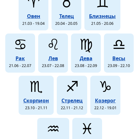
♈
♉
♊
Овен
Телец
Близнецы
21.03 - 19.04
20.04 - 20.05
21.05 - 20.06
♋
♌
♍
♎
Рак
Лев
Дева
Весы
21.06 - 22.07
23.07 - 22.08
23.08 - 22.09
23.09 - 22.10
♏
♐
♑
Скорпион
Стрелец
Козерог
23.10 - 21.11
22.11 - 21.12
22.12 - 19.01
♒
♓