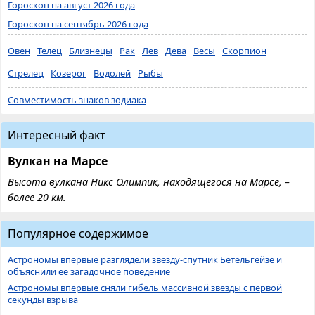
Гороскоп на август 2026 года
Гороскоп на сентябрь 2026 года
Овен
Телец
Близнецы
Рак
Лев
Дева
Весы
Скорпион
Стрелец
Козерог
Водолей
Рыбы
Совместимость знаков зодиака
Интересный факт
Вулкан на Марсе
Высота вулкана Никс Олимпик, находящегося на Марсе, –
более 20 км.
Популярное содержимое
Астрономы впервые разглядели звезду-спутник Бетельгейзе и
объяснили её загадочное поведение
Астрономы впервые сняли гибель массивной звезды с первой
секунды взрыва