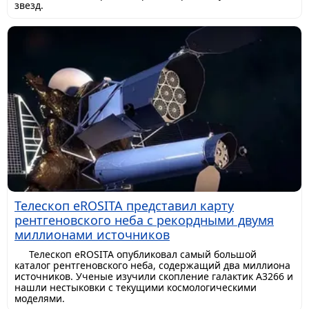
звезд.
Телескоп eROSITA представил карту
рентгеновского неба с рекордными двумя
миллионами источников
Телескоп eROSITA опубликовал самый большой
каталог рентгеновского неба, содержащий два миллиона
источников. Ученые изучили скопление галактик A3266 и
нашли нестыковки с текущими космологическими
моделями.