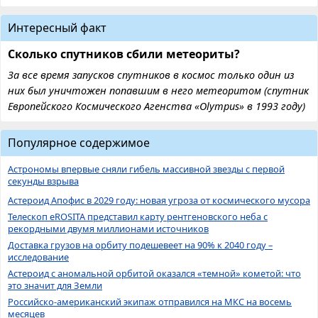
Интересный факт
Сколько спутников сбили метеориты?
За все время запусков спутников в космос только один из
них был уничтожен попавшим в него метеоритом (спутник
Европейского Космического Агенства «Olympus» в 1993 году)
Популярное содержимое
Астрономы впервые сняли гибель массивной звезды с первой
секунды взрыва
Астероид Апофис в 2029 году: новая угроза от космического мусора
Телескоп eROSITA представил карту рентгеновского неба с
рекордными двумя миллионами источников
Доставка грузов на орбиту подешевеет на 90% к 2040 году –
исследование
Астероид с аномальной орбитой оказался «темной» кометой: что
это значит для Земли
Российско-американский экипаж отправился на МКС на восемь
месяцев