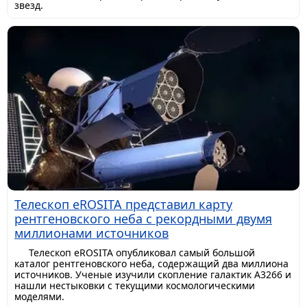
звезд.
Телескоп eROSITA представил карту
рентгеновского неба с рекордными двумя
миллионами источников
Телескоп eROSITA опубликовал самый большой
каталог рентгеновского неба, содержащий два миллиона
источников. Ученые изучили скопление галактик A3266 и
нашли нестыковки с текущими космологическими
моделями.