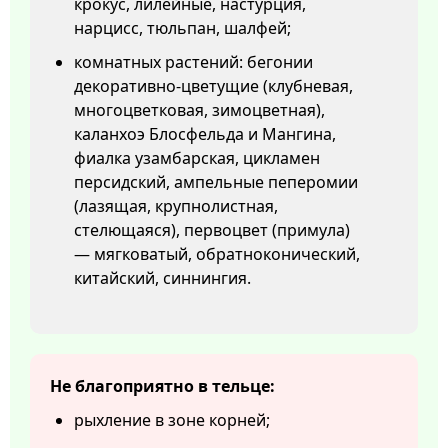
крокус, лилейные, настурция,
нарцисс, тюльпан, шалфей;
комнатных растений: бегонии
декоративно-цветущие (клубневая,
многоцветковая, зимоцветная),
каланхоэ Блосфельда и Мангина,
фиалка узамбарская, цикламен
персидский, ампельные пеперомии
(лазящая, крупнолистная,
стелющаяся), первоцвет (примула)
— мягковатый, обратноконический,
китайский, синнингия.
Не благоприятно в тельце:
рыхление в зоне корней;