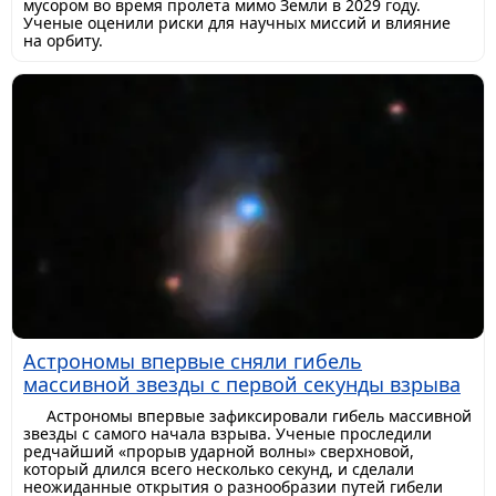
мусором во время пролета мимо Земли в 2029 году.
Ученые оценили риски для научных миссий и влияние
на орбиту.
Астрономы впервые сняли гибель
массивной звезды с первой секунды взрыва
Астрономы впервые зафиксировали гибель массивной
звезды с самого начала взрыва. Ученые проследили
редчайший «прорыв ударной волны» сверхновой,
который длился всего несколько секунд, и сделали
неожиданные открытия о разнообразии путей гибели