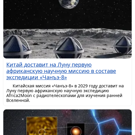
Китай доставит на Луну первую
африканскую научную миссию в составе
экспедиции «Чанъэ-8»
Китайская миссия «Чанъэ-8» в 2029 году доставит на
Луну первую африканскую научную экспедицию
Africa2Moon с радиотелескопами для изучения ранней
Вселенной.