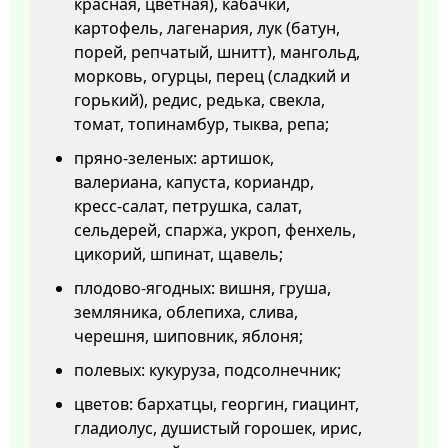
красная, цветная), кабачки,
картофель, лагенария, лук (батун,
порей, репчатый, шнитт), мангольд,
морковь, огурцы, перец (сладкий и
горький), редис, редька, свекла,
томат, топинамбур, тыква, репа;
пряно-зеленых: артишок,
валериана, капуста, кориандр,
кресс-салат, петрушка, салат,
сельдерей, спаржа, укроп, фенхель,
цикорий, шпинат, щавель;
плодово-ягодных: вишня, груша,
земляника, облепиха, слива,
черешня, шиповник, яблоня;
полевых: кукуруза, подсолнечник;
цветов: бархатцы, георгин, гиацинт,
гладиолус, душистый горошек, ирис,