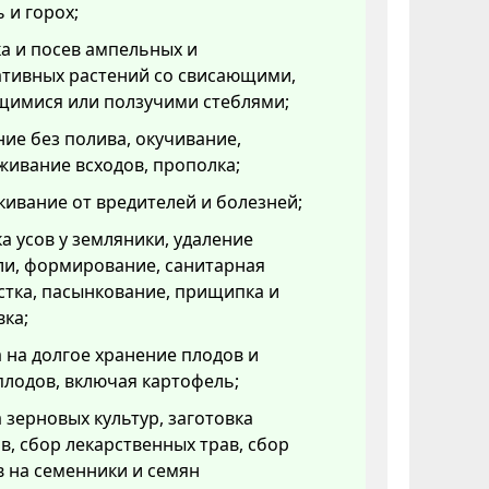
 и горох;
а и посев ампельных и
ативных растений со свисающими,
щимися или ползучими стеблями;
ие без полива, окучивание,
ивание всходов, прополка;
ивание от вредителей и болезней;
а усов у земляники, удаление
ли, формирование, санитарная
тка, пасынкование, прищипка и
ка;
 на долгое хранение плодов и
лодов, включая картофель;
 зерновых культур, заготовка
в, сбор лекарственных трав, сбор
 на семенники и семян