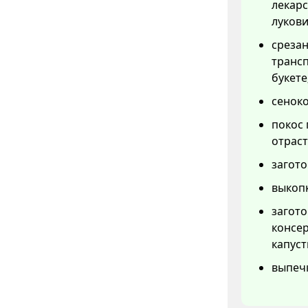
лекарс
лукови
срезан
трансп
букете
сеноко
покос 
отраст
загото
выкопк
загот
консер
капуст
выпеч