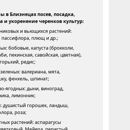
 в Близнецах посев, посадка,
а и укоренение черенков культур:
никовых и вьющихся растений:
 пассифлора, плющ и др.;
х: бобовые, капуста (брокколи,
би, пекинская, савойская, цветная),
горький, редис;
зеленых: валериана, мята,
ку, фенхель, шпинат;
о-ягодных: дыни, виноград,
ика, лимонник;
: душистый горошек, ландыш,
лора, роза;
ных растений: аспарагусы
цветковый, Мейера, перистый,