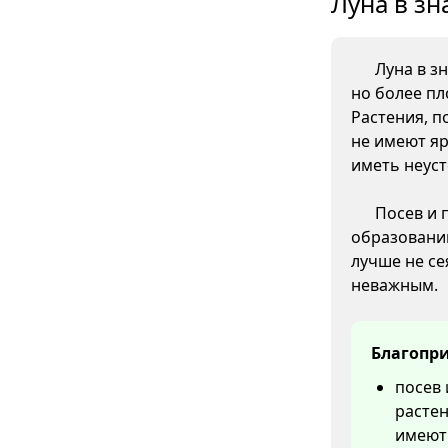
Луна в зн
Луна в з
но более пл
Растения, п
не имеют яр
иметь неус
Посев и 
образовани
лучше не се
неважным.
Благопри
посев 
растен
имеют 