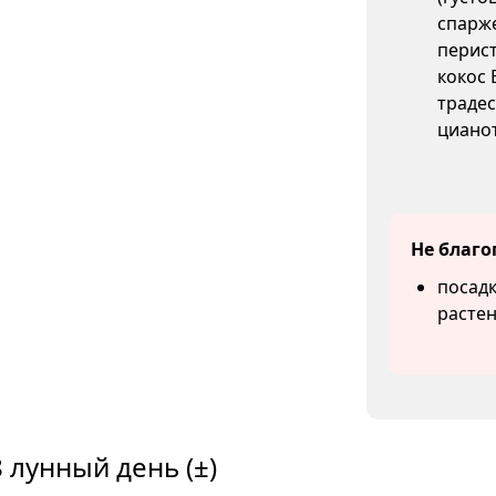
спарже
перист
кокос 
традес
цианот
Не благо
посадк
растен
 лунный день (±)