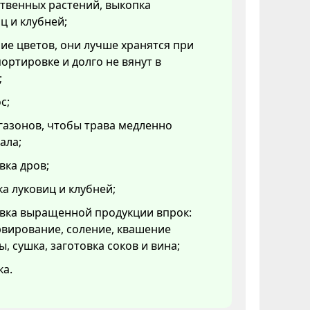
твенных растений, выкопка
ц и клубней;
ие цветов, они лучше хранятся при
ортировке и долго не вянут в
;
с;
газонов, чтобы трава медленно
ала;
вка дров;
а луковиц и клубней;
овка выращенной продукции впрок:
вирование, соление, квашение
ы, сушка, заготовка соков и вина;
ка.