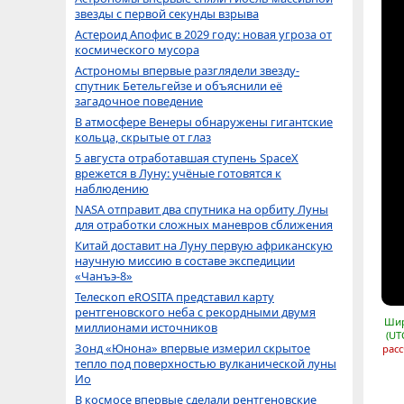
звезды с первой секунды взрыва
Астероид Апофис в 2029 году: новая угроза от
космического мусора
Астрономы впервые разглядели звезду-
спутник Бетельгейзе и объяснили её
загадочное поведение
В атмосфере Венеры обнаружены гигантские
кольца, скрытые от глаз
5 августа отработавшая ступень SpaceX
врежется в Луну: учёные готовятся к
наблюдению
NASA отправит два спутника на орбиту Луны
для отработки сложных маневров сближения
Китай доставит на Луну первую африканскую
научную миссию в составе экспедиции
«Чанъэ-8»
Телескоп eROSITA представил карту
рентгеновского неба с рекордными двумя
Шир
миллионами источников
(UT
Зонд «Юнона» впервые измерил скрытое
расс
тепло под поверхностью вулканической луны
Ио
В космосе впервые сделали рентгеновские