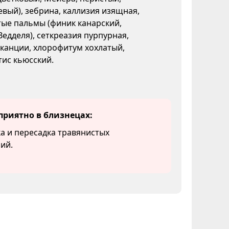
вый), зебрина, каллизия изящная,
ые пальмы (финик канарский,
Ведделя), сеткреазия пурпурная,
канции, хлорофитум хохлатый,
ис кьюсский.
приятно в близнецах:
а и пересадка травянистых
ий.