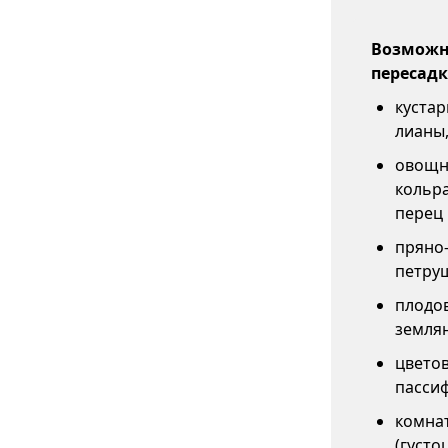
Возможны
пересадк
кустар
лианы,
овощны
кольра
перец 
пряно-
петруш
плодов
землян
цветов
пассиф
комнат
(густо