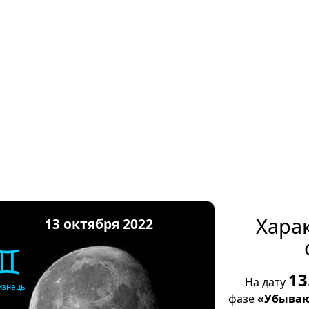
Хара
13 октября 2022
♊
13
На дату
изнецы
фазе
«Убываю