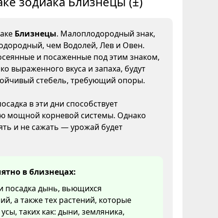
аке зодиака Близнецы (±)
наке
Близнецы
. Малоплодородный знак,
одородный, чем Водолей, Лев и Овен.
осеянные и посаженные под этим знаком,
ко выраженного вкуса и запаха, будут
тойчивый стебель, требующий опоры.
посадка в эти дни способствует
ю мощной корневой системы. Однако
ять и не сажать — урожай будет
ятно в близнецах:
и посадка дынь, вьющихся
ий, а также тех растений, которые
усы, таких как: дыни, земляника,