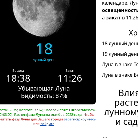
календаре. Лу
освещенност
а
закат
в 11:26
Хр
18
18 лунный день
19 лунный день
лунный день
Луна в знаке Т
Восход
Закат
18:38
11:26
Луна в знаке Б
Убывающая Луна
Влия
Видимость: 87%
расте
лунном
ота: 55.75; Долгота: 37.62; Часовой пояс: Europe/Moscow
C+03:00). Расчет фазы Луны на октябрь 2022 года.
Чтобы
и сад
читать фазу Луны для Вашего города
зарегистрируйтесь
или
войдите
.