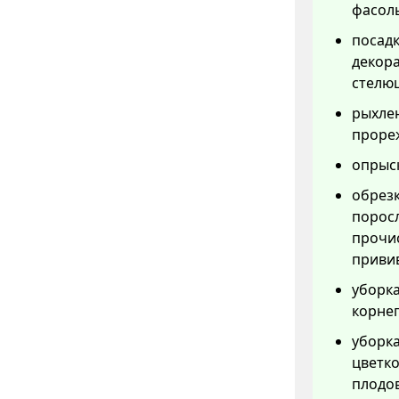
фасоль
посадк
декор
стелю
рыхлен
прореж
опрыск
обрезк
порос
прочис
привив
уборка
корнеп
уборка
цветко
плодов