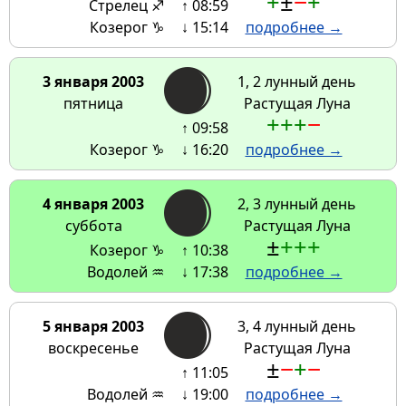
+
±
−
+
Стрелец ♐
↑ 08:59
Козерог ♑
↓ 15:14
подробнее →
3 января 2003
1, 2 лунный день
пятница
Растущая Луна
+
+
+
−
↑ 09:58
Козерог ♑
↓ 16:20
подробнее →
4 января 2003
2, 3 лунный день
суббота
Растущая Луна
±
+
+
+
Козерог ♑
↑ 10:38
Водолей ♒
↓ 17:38
подробнее →
5 января 2003
3, 4 лунный день
воскресенье
Растущая Луна
±
−
+
−
↑ 11:05
Водолей ♒
↓ 19:00
подробнее →