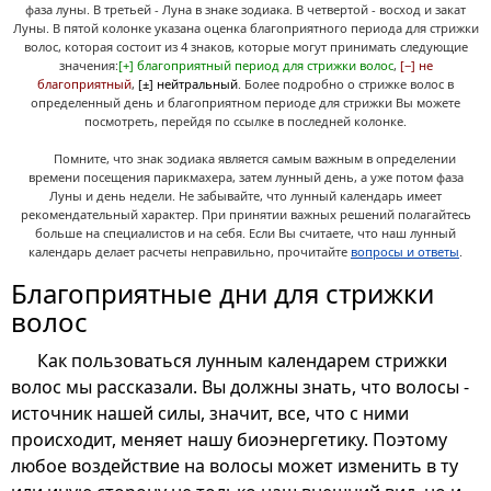
фаза луны. В третьей - Луна в знаке зодиака. В четвертой - восход и закат
Луны. В пятой колонке указана оценка благоприятного периода для стрижки
волос, которая состоит из 4 знаков, которые могут принимать следующие
значения:
[+] благоприятный период для стрижки волос
,
[−] не
благоприятный
,
[±] нейтральный
. Более подробно о стрижке волос в
определенный день и благоприятном периоде для стрижки Вы можете
посмотреть, перейдя по ссылке в последней колонке.
Помните, что знак зодиака является самым важным в определении
времени посещения парикмахера, затем лунный день, а уже потом фаза
Луны и день недели. Не забывайте, что лунный календарь имеет
рекомендательный характер. При принятии важных решений полагайтесь
больше на специалистов и на себя. Если Вы считаете, что наш лунный
календарь делает расчеты неправильно, прочитайте
вопросы и ответы
.
Благоприятные дни для стрижки
волос
Как пользоваться лунным календарем стрижки
волос мы рассказали. Вы должны знать, что волосы -
источник нашей силы, значит, все, что с ними
происходит, меняет нашу биоэнергетику. Поэтому
любое воздействие на волосы может изменить в ту