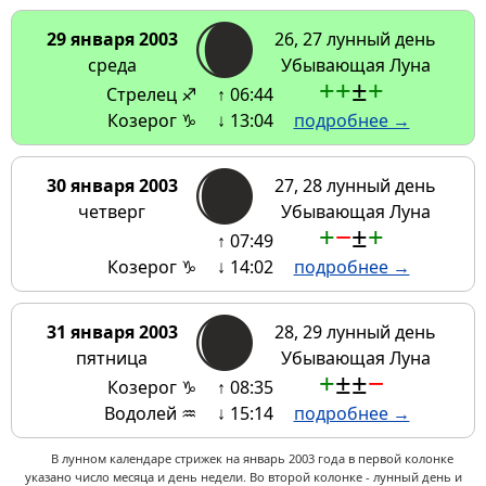
29 января 2003
26, 27 лунный день
среда
Убывающая Луна
+
+
±
+
Стрелец ♐
↑ 06:44
Козерог ♑
↓ 13:04
подробнее →
30 января 2003
27, 28 лунный день
четверг
Убывающая Луна
+
−
±
+
↑ 07:49
Козерог ♑
↓ 14:02
подробнее →
31 января 2003
28, 29 лунный день
пятница
Убывающая Луна
+
±
±
−
Козерог ♑
↑ 08:35
Водолей ♒
↓ 15:14
подробнее →
В лунном календаре стрижек на январь 2003 года в первой колонке
указано число месяца и день недели. Во второй колонке - лунный день и