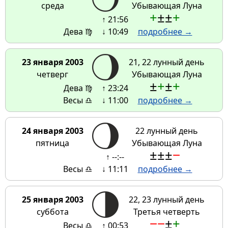
среда
Убывающая Луна
+
±
±
+
↑ 21:56
Дева ♍
↓ 10:49
подробнее →
23 января 2003
21, 22 лунный день
четверг
Убывающая Луна
±
+
±
+
Дева ♍
↑ 23:24
Весы ♎
↓ 11:00
подробнее →
24 января 2003
22 лунный день
пятница
Убывающая Луна
±
±
±
−
↑ --:--
Весы ♎
↓ 11:11
подробнее →
25 января 2003
22, 23 лунный день
суббота
Третья четверть
−
−
±
+
Весы ♎
↑ 00:53