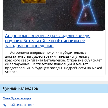
Астрономы впервые разглядели звезду-
спутник Бетельгейзе и объяснили её
загадочное поведение
Астрономы впервые получили убедительные
доказательства существования звезды-спутника у
красного сверхгиганта Бетельгейзе. Открытие объясняет
её загадочные шестилетние пульсации и меняет
представления о будущем звезды. Подробности на Naked
Science.
Лунный календарь
Фаза Луны сегодня
Лунный день сегодня