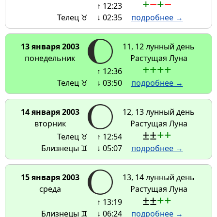
+
−
+
−
↑ 12:23
Телец ♉
↓ 02:35
подробнее →
13 января 2003
11, 12 лунный день
понедельник
Растущая Луна
+
+
+
+
↑ 12:36
Телец ♉
↓ 03:50
подробнее →
14 января 2003
12, 13 лунный день
вторник
Растущая Луна
±
±
+
+
Телец ♉
↑ 12:54
Близнецы ♊
↓ 05:07
подробнее →
15 января 2003
13, 14 лунный день
среда
Растущая Луна
±
±
+
+
↑ 13:19
Близнецы ♊
↓ 06:24
подробнее →