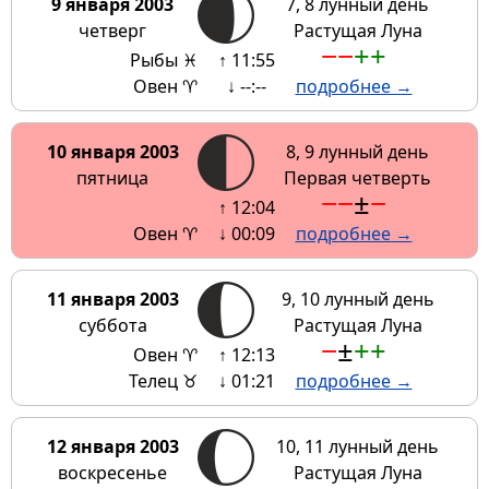
9 января 2003
7, 8 лунный день
четверг
Растущая Луна
−
−
+
+
Рыбы ♓
↑ 11:55
Овен ♈
↓ --:--
подробнее →
10 января 2003
8, 9 лунный день
пятница
Первая четверть
−
−
±
−
↑ 12:04
Овен ♈
↓ 00:09
подробнее →
11 января 2003
9, 10 лунный день
суббота
Растущая Луна
−
±
+
+
Овен ♈
↑ 12:13
Телец ♉
↓ 01:21
подробнее →
12 января 2003
10, 11 лунный день
воскресенье
Растущая Луна