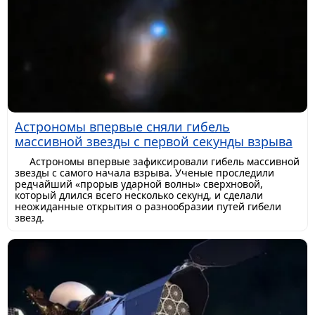
Астрономы впервые сняли гибель
массивной звезды с первой секунды взрыва
Астрономы впервые зафиксировали гибель массивной
звезды с самого начала взрыва. Ученые проследили
редчайший «прорыв ударной волны» сверхновой,
который длился всего несколько секунд, и сделали
неожиданные открытия о разнообразии путей гибели
звезд.