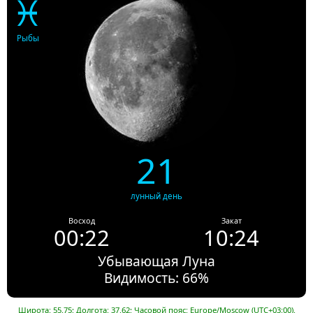
♓
Рыбы
21
лунный день
Восход
Закат
00:22
10:24
Убывающая Луна
Видимость: 66%
Широта: 55.75; Долгота: 37.62; Часовой пояс: Europe/Moscow (UTC+03:00).