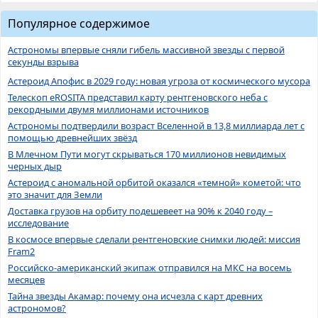
Популярное содержимое
Астрономы впервые сняли гибель массивной звезды с первой
секунды взрыва
Астероид Апофис в 2029 году: новая угроза от космического мусора
Телескоп eROSITA представил карту рентгеновского неба с
рекордными двумя миллионами источников
Астрономы подтвердили возраст Вселенной в 13,8 миллиарда лет с
помощью древнейших звёзд
В Млечном Пути могут скрываться 170 миллионов невидимых
черных дыр
Астероид с аномальной орбитой оказался «темной» кометой: что
это значит для Земли
Доставка грузов на орбиту подешевеет на 90% к 2040 году –
исследование
В космосе впервые сделали рентгеновские снимки людей: миссия
Fram2
Российско-американский экипаж отправился на МКС на восемь
месяцев
Тайна звезды Акамар: почему она исчезла с карт древних
астрономов?