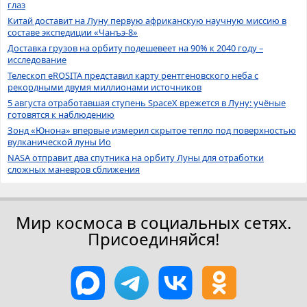
глаз
Китай доставит на Луну первую африканскую научную миссию в
составе экспедиции «Чанъэ-8»
Доставка грузов на орбиту подешевеет на 90% к 2040 году –
исследование
Телескоп eROSITA представил карту рентгеновского неба с
рекордными двумя миллионами источников
5 августа отработавшая ступень SpaceX врежется в Луну: учёные
готовятся к наблюдению
Зонд «Юнона» впервые измерил скрытое тепло под поверхностью
вулканической луны Ио
NASA отправит два спутника на орбиту Луны для отработки
сложных маневров сближения
Мир космоса в социальных сетях.
Присоединяйся!