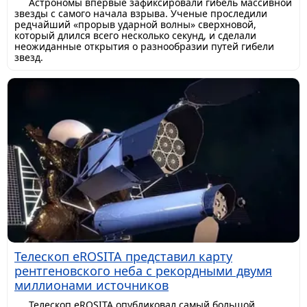
Астрономы впервые зафиксировали гибель массивной
звезды с самого начала взрыва. Ученые проследили
редчайший «прорыв ударной волны» сверхновой,
который длился всего несколько секунд, и сделали
неожиданные открытия о разнообразии путей гибели
звезд.
Телескоп eROSITA представил карту
рентгеновского неба с рекордными двумя
миллионами источников
Телескоп eROSITA опубликовал самый большой