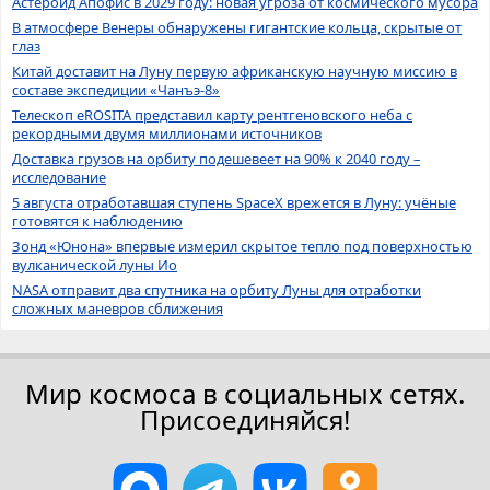
Астероид Апофис в 2029 году: новая угроза от космического мусора
В атмосфере Венеры обнаружены гигантские кольца, скрытые от
глаз
Китай доставит на Луну первую африканскую научную миссию в
составе экспедиции «Чанъэ-8»
Телескоп eROSITA представил карту рентгеновского неба с
рекордными двумя миллионами источников
Доставка грузов на орбиту подешевеет на 90% к 2040 году –
исследование
5 августа отработавшая ступень SpaceX врежется в Луну: учёные
готовятся к наблюдению
Зонд «Юнона» впервые измерил скрытое тепло под поверхностью
вулканической луны Ио
NASA отправит два спутника на орбиту Луны для отработки
сложных маневров сближения
Мир космоса в социальных сетях.
Присоединяйся!