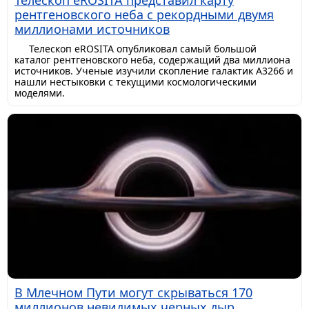
рентгеновского неба с рекордными двумя
миллионами источников
Телескоп eROSITA опубликовал самый большой
каталог рентгеновского неба, содержащий два миллиона
источников. Ученые изучили скопление галактик A3266 и
нашли нестыковки с текущими космологическими
моделями.
В Млечном Пути могут скрываться 170
миллионов невидимых черных дыр