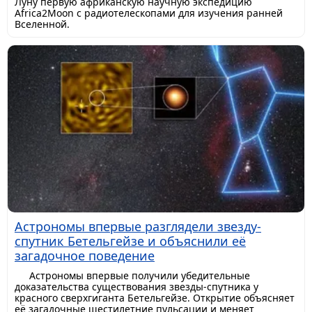
Луну первую африканскую научную экспедицию
Africa2Moon с радиотелескопами для изучения ранней
Вселенной.
Астрономы впервые разглядели звезду-
спутник Бетельгейзе и объяснили её
загадочное поведение
Астрономы впервые получили убедительные
доказательства существования звезды-спутника у
красного сверхгиганта Бетельгейзе. Открытие объясняет
её загадочные шестилетние пульсации и меняет