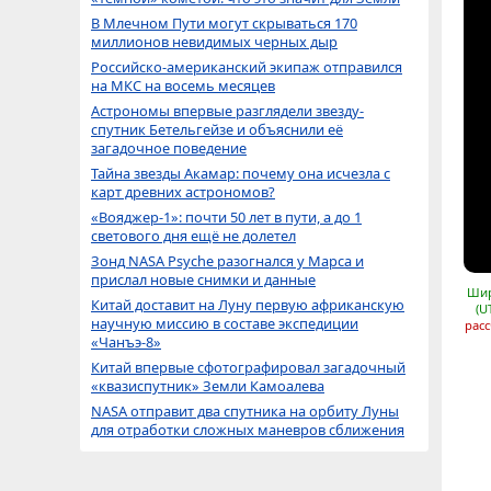
В Млечном Пути могут скрываться 170
миллионов невидимых черных дыр
Российско-американский экипаж отправился
на МКС на восемь месяцев
Астрономы впервые разглядели звезду-
спутник Бетельгейзе и объяснили её
загадочное поведение
Тайна звезды Акамар: почему она исчезла с
карт древних астрономов?
«Вояджер-1»: почти 50 лет в пути, а до 1
светового дня ещё не долетел
Зонд NASA Psyche разогнался у Марса и
прислал новые снимки и данные
Шир
Китай доставит на Луну первую африканскую
(U
научную миссию в составе экспедиции
расс
«Чанъэ-8»
Китай впервые сфотографировал загадочный
«квазиспутник» Земли Камоалева
NASA отправит два спутника на орбиту Луны
для отработки сложных маневров сближения