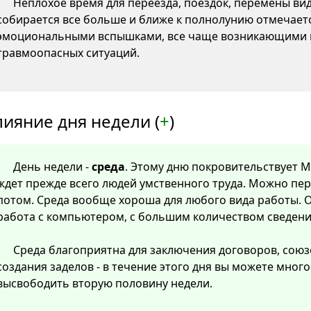
Неплохое время для переезда, поездок, перемены ви
собирается все больше и ближе к полнолунию отмечаетс
эмоциональными вспышками, все чаще возникающими 
травмоопасных ситуаций.
лияние дня недели (
+
)
День недели -
среда
. Этому дню покровительствует Ме
ждет прежде всего людей умственного труда. Можно пер
потом. Среда вообще хороша для любого вида работы. О
работа с компьютером, с большим количеством сведени
Среда благоприятна для заключения договоров, союз
создания заделов - в течение этого дня вы можете мног
высвободить вторую половину недели.