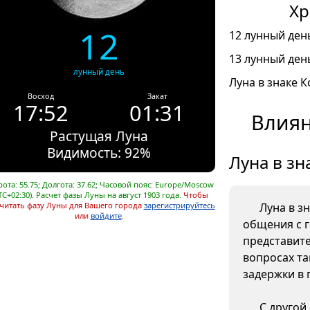
Хр
12
12 лунный день
13 лунный день
лунный день
Луна в знаке К
Восход
Закат
17:52
01:31
Влиян
Растущая Луна
Видимость: 92%
Луна в зн
ота: 55.75; Долгота: 37.62; Часовой пояс: Europe/Moscow
TC+02:30). Расчет фазы Луны на август 1903 года.
Чтобы
читать фазу Луны для Вашего города
зарегистрируйтесь
Луна в з
или
войдите
.
общения с 
представите
вопросах та
задержки в 
С другой