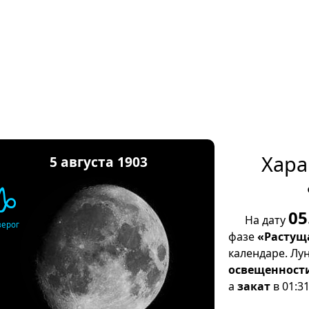
Хара
5 августа 1903
♑
05
На дату
зерог
фазе
«Растущ
календаре. Лу
освещенност
а
закат
в 01:31