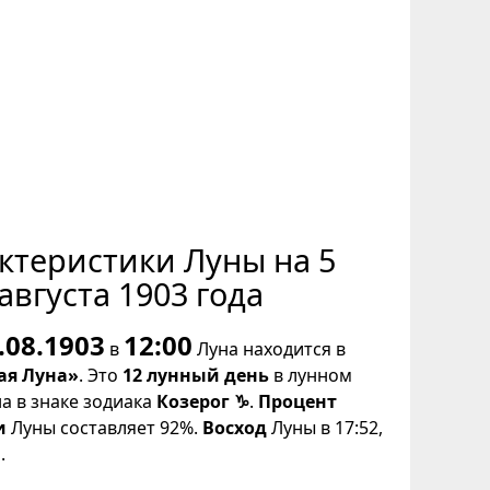
ктеристики Луны на 5
августа 1903 года
.08.1903
12:00
в
Луна находится в
ая Луна»
. Это
12 лунный день
в лунном
на в знаке зодиака
Козерог ♑
.
Процент
и
Луны составляет 92%.
Восход
Луны в 17:52,
.