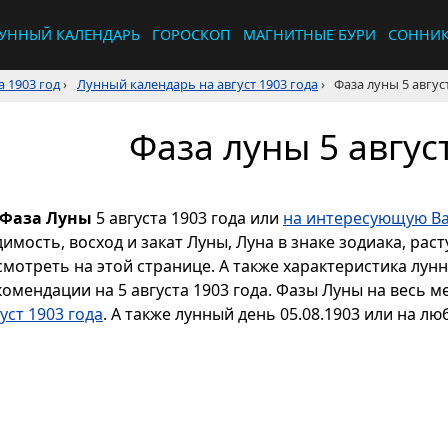
УННЫЙ КАЛЕНДАРЬ
ГОРОСКОП
МАГНИТНЫЕ БУРИ
СОННИ
 1903 год
›
Лунный календарь на август 1903 года
›
Фаза луны 5 авгус
Фаза луны 5 авгус
Фаза Луны
5 августа 1903 года или
на интересующую Ва
димость, восход и закат Луны, Луна в знаке зодиака, р
смотреть на этой странице. А также характеристика лун
комендации на 5 августа 1903 года. Фазы Луны на весь 
уст 1903 года
. А также лунный день 05.08.1903 или на лю