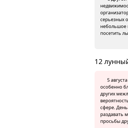
недвижимос
организато
серьезных о
небольшое 
посетить л
12 лунный
5 августа
особенно б
других меж
вероятность
сфере. День
раздавать м
просьбы дру