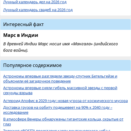
Лунный календарь дел на 2026 год
Лунный календарь свадеб на 2026 год
Интересный факт
Марс в Индии
В древней Индии Марс носил имя «Мангала» (индийского
бога войны).
Популярное содержимое
Астрономы впервые разглядели звезду-спутник Бетельгейзе и
объяснили её загадочное поведение
Астрономы впервые сняли гибель массивной звезды с первой
секунды взрыва
Астероид Апофис в 2029 году: новая угроза от космического мусора
Доставка грузов на орбиту подешевеет на 90% к 2040 году –
исследование
В атмосфере Венеры обнаружены гигантские кольца, скрытые от
глаз
Телескоп eROSITA представил карту рентгеновского неба с