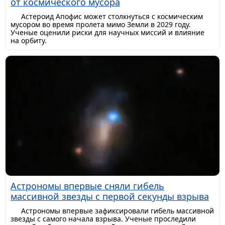
от космического мусора
Астероид Апофис может столкнуться с космическим
мусором во время пролета мимо Земли в 2029 году.
Ученые оценили риски для научных миссий и влияние
на орбиту.
Астрономы впервые сняли гибель
массивной звезды с первой секунды взрыва
Астрономы впервые зафиксировали гибель массивной
звезды с самого начала взрыва. Ученые проследили