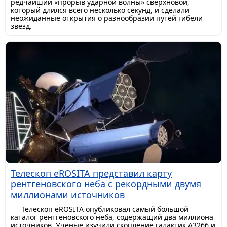
редчайший «прорыв ударной волны» сверхновой,
который длился всего несколько секунд, и сделали
неожиданные открытия о разнообразии путей гибели
звезд.
Телескоп eROSITA представил карту
рентгеновского неба с рекордными двумя
миллионами источников
Телескоп eROSITA опубликовал самый большой
каталог рентгеновского неба, содержащий два миллиона
источников. Ученые изучили скопление галактик A3266 и