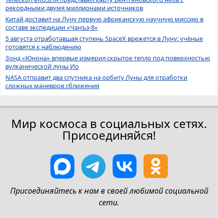
рекордными двумя миллионами источников
Китай доставит на Луну первую африканскую научную миссию в
составе экспедиции «Чанъэ-8»
5 августа отработавшая ступень SpaceX врежется в Луну: учёные
готовятся к наблюдению
Зонд «Юнона» впервые измерил скрытое тепло под поверхностью
вулканической луны Ио
NASA отправит два спутника на орбиту Луны для отработки
сложных маневров сближения
Мир космоса в социальных сетях.
Присоединяйся!
Присоединяйтесь к нам в своей любимой социальной
сети.