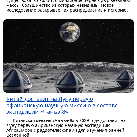
существовать около 170 миллионов черных дыр звездной
массы, большинство из которых невидимы. Новое
исследование раскрывает их распределение и историю.
Китай доставит на Луну первую
африканскую научную миссию в составе
экспедиции «Чанъэ-8»
Китайская миссия «Чанъэ-8» в 2029 году доставит на
Луну первую африканскую научную экспедицию
Africa2Moon с радиотелескопами для изучения ранней
Вселенной.