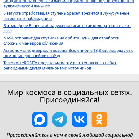
Зонд «Юнона» впервые измерил скрытое тепло под поверхностью
вулканической луны Ио
5 августа отработавшая ступень SpaceX врежется в Луну: учёные
готовятся к наблюдению
В атмосфере Венеры обнаружены гигантские кольца, скрытые от
глаз
NASA отправит два спутника на орбиту Луны для отработки
сложных маневров сближения
Астрономы подтвердили возраст Вселенной в 13,8 миллиарда лет с
помощью древнейших звёзд
Телескоп eROSITA представил карту рентгеновского неба с
рекордными двумя миллионами источников
Мир космоса в социальных сетях.
Присоединяйся!
Присоединяйтесь к нам в своей любимой социальной