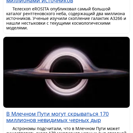
миллионами источников
Телескоп eROSITA опубликовал самый большой
каталог рентгеновского неба, содержащий два миллиона
источников. Ученые изучили скопление галактик A3266 и
нашли нестыковки с текущими космологическими
моделями.
В Млечном Пути могут скрываться 170
миллионов невидимых черных дыр
Астрономы подсчитали, что в Млечном Пути может