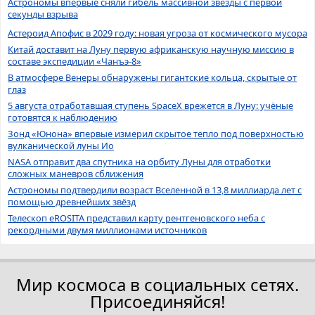
Астрономы впервые сняли гибель массивной звезды с первой
секунды взрыва
Астероид Апофис в 2029 году: новая угроза от космического мусора
Китай доставит на Луну первую африканскую научную миссию в
составе экспедиции «Чанъэ-8»
В атмосфере Венеры обнаружены гигантские кольца, скрытые от
глаз
5 августа отработавшая ступень SpaceX врежется в Луну: учёные
готовятся к наблюдению
Зонд «Юнона» впервые измерил скрытое тепло под поверхностью
вулканической луны Ио
NASA отправит два спутника на орбиту Луны для отработки
сложных маневров сближения
Астрономы подтвердили возраст Вселенной в 13,8 миллиарда лет с
помощью древнейших звёзд
Телескоп eROSITA представил карту рентгеновского неба с
рекордными двумя миллионами источников
Мир космоса в социальных сетях.
Присоединяйся!