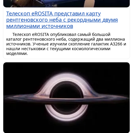
Телескоп eROSITA представил карту
рентгеновского неба с рекордными двумя
миллионами источников
Телескоп eROSITA опубликовал самый большой
каталог рентгеновского неба, содержащий два миллиона
источников. Ученые изучили скопление галактик A3266 и
нашли нестыковки с текущими космологическими
моделями.