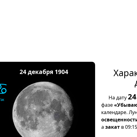
Хара
24 декабря 1904
♋
24
На дату
Рак
фазе
«Убываю
календаре. Лу
освещенност
а
закат
в 09:15