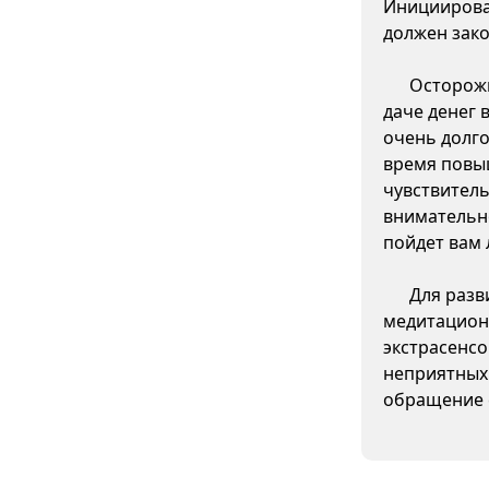
Инициирова
должен зако
Осторожн
даче денег 
очень долго
время повы
чувствитель
внимательно
пойдет вам 
Для разв
медитацион
экстрасенсо
неприятных
обращение 