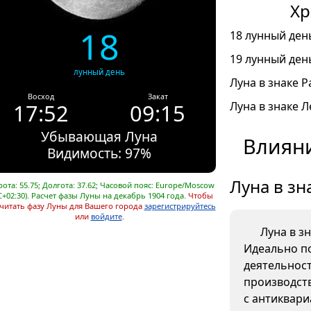
Хр
18
18 лунный день
19 лунный день
лунный день
Луна в знаке Ра
Восход
Закат
17:52
09:15
Луна в знаке Л
Убывающая Луна
Влияни
Видимость: 97%
Луна в зн
ота: 55.75; Долгота: 37.62; Часовой пояс: Europe/Moscow
C+02:30). Расчет фазы Луны на декабрь 1904 года.
Чтобы
читать фазу Луны для Вашего города
зарегистрируйтесь
или
войдите
.
Луна в з
Идеально п
деятельнос
производств
с антиквар