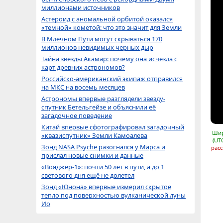
миллионами источников
Астероид с аномальной орбитой оказался
«темной» кометой: что это значит для Земли
В Млечном Пути могут скрываться 170
миллионов невидимых черных дыр
Тайна звезды Акамар: почему она исчезла с
карт древних астрономов?
Российско-американский экипаж отправился
на МКС на восемь месяцев
Астрономы впервые разглядели звезду-
спутник Бетельгейзе и объяснили её
загадочное поведение
Китай впервые сфотографировал загадочный
Шир
«квазиспутник» Земли Камоалева
(UT
Зонд NASA Psyche разогнался у Марса и
расс
прислал новые снимки и данные
«Вояджер-1»: почти 50 лет в пути, а до 1
светового дня ещё не долетел
Зонд «Юнона» впервые измерил скрытое
тепло под поверхностью вулканической луны
Ио