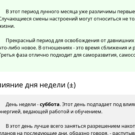
В этот период лунного месяца уже различимы первые
Случающиеся смены настроений могут относиться не тол
жизни.
Прекрасный период для освобождения от давнишних
что-либо новое. В отношениях - это время сближения и
Третья фаза отлично подходит для саморазвития, самос
лияние дня недели (±)
День недели -
суббота
. Этот день подпадает под вли
энергией, ведающей работой и обучением.
В этот день лучше всего заняться разрешением нако
планов на последующие дни, образно говоря, - распутыв