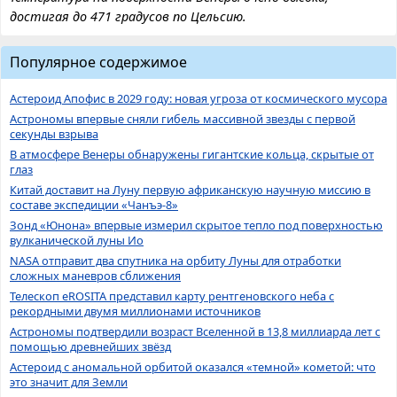
достигая до 471 градусов по Цельсию.
Популярное содержимое
Астероид Апофис в 2029 году: новая угроза от космического мусора
Астрономы впервые сняли гибель массивной звезды с первой
секунды взрыва
В атмосфере Венеры обнаружены гигантские кольца, скрытые от
глаз
Китай доставит на Луну первую африканскую научную миссию в
составе экспедиции «Чанъэ-8»
Зонд «Юнона» впервые измерил скрытое тепло под поверхностью
вулканической луны Ио
NASA отправит два спутника на орбиту Луны для отработки
сложных маневров сближения
Телескоп eROSITA представил карту рентгеновского неба с
рекордными двумя миллионами источников
Астрономы подтвердили возраст Вселенной в 13,8 миллиарда лет с
помощью древнейших звёзд
Астероид с аномальной орбитой оказался «темной» кометой: что
это значит для Земли