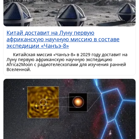
Китай доставит на Луну первую
африканскую научную миссию в составе
экспедиции «Чанъэ-8»
Китайская миссия «Чанъэ-8» в 2029 году доставит на
Луну первую африканскую научную экспедицию
Africa2Moon с радиотелескопами для изучения ранней
Вселенной.