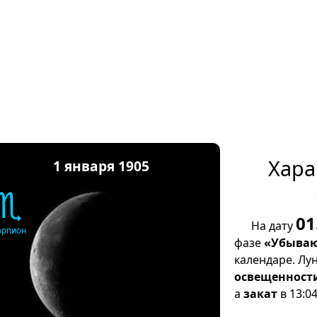
Хара
1 января 1905
♏
01
На дату
орпион
фазе
«Убываю
календаре. Лу
освещенност
а
закат
в 13:04