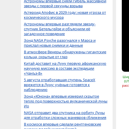
Астрономы впервые сняли гибель массивной
звезды с первой секунды взрыва
Астероид Апофис в 2029 году: новая угроза от
космического мусора
Астрономы впервые разглядели звезду-
спутник Бетельгейзе и объяснили её
загадочное поведение
Зонд NASA Psyche разогнался у Марса и
прислал новые снимки и данные
В атмосфере Венеры обнаружены гигантские
кольца, скрытые от глаз
Китай доставит на Луну первую африканскую
научную миссию в составе экспедиции
«Чанъэ-8»
Шир
5 августа отработавшая ступень SpaceX
(UT
врежется в Луну: учёные готовятся к
расс
наблюдению
Зонд «Юнона» впервые измерил скрытое
тепло под поверхностью вулканической луны
Ио
NASA отправит два спутника на орбиту Луны
для отработки сложных маневров сближения
В космосе впервые сделали рентгеновские