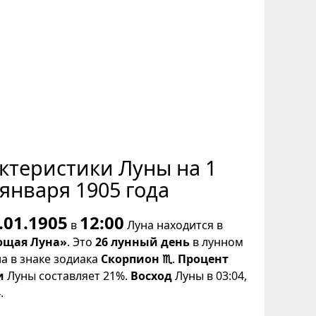
ктеристики Луны на 1
января 1905 года
.01.1905
12:00
в
Луна находится в
щая Луна»
. Это
26 лунный день
в лунном
на в знаке зодиака
Скорпион ♏
.
Процент
и
Луны составляет 21%.
Восход
Луны в 03:04,
.