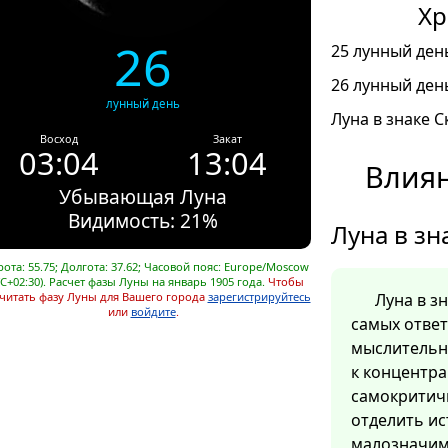
Хр
26
25 лунный день
26 лунный день
лунный день
Луна в знаке С
Восход
Закат
03:04
13:04
Влиян
Убывающая Луна
Видимость: 21%
Луна в зн
ота: 55.75; Долгота: 37.62; Часовой пояс: Europe/Moscow
C+02:30). Расчет фазы Луны на январь 1905 года.
Чтобы
читать фазу Луны для Вашего города
зарегистрируйтесь
Луна в з
или
войдите
.
самых отве
мыслительн
к концентра
самокритич
отделить ис
малозначим