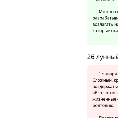
Можно см
разрабатыв
возлагать н
которые ок
26 лунный
1 января 
Сложный, кр
воздержать
абсолютно в
жизненные с
болтовню.