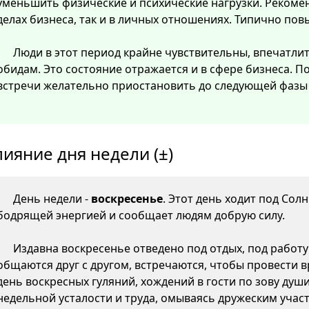
уменьшить физические и психические нагрузки. Рекомен
делах бизнеса, так и в личных отношениях. Типично пов
Люди в этот период крайне чувствительны, впечатли
обидам. Это состояние отражается и в сфере бизнеса. 
встречи желательно приостановить до следующей фазы 
лияние дня недели (±)
День недели -
воскресенье
. Этот день ходит под Сол
бодрящей энергией и сообщает людям добрую силу.
Издавна воскресенье отведено под отдых, под работу 
общаются друг с другом, встречаются, чтобы провести вр
день воскресных гуляний, хождений в гости по зову душ
недельной усталости и труда, омываясь дружеским участ