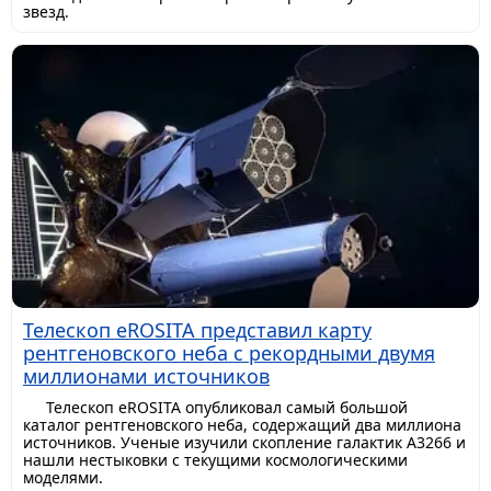
звезд.
Телескоп eROSITA представил карту
рентгеновского неба с рекордными двумя
миллионами источников
Телескоп eROSITA опубликовал самый большой
каталог рентгеновского неба, содержащий два миллиона
источников. Ученые изучили скопление галактик A3266 и
нашли нестыковки с текущими космологическими
моделями.