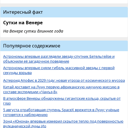
Интересный факт
Сутки на Венере
На Венере сутки длиннее года
Популярное содержимое
Астрономы впервые разглядели звезду-спутник Бетельгейзе и
объяснили её загадочное поведение
Астрономы впервые сняли гибель массивной звезды с первой
секунды взрыва
Астероид Апофис в 2029 году: новая угроза от космического мусора
Китай доставит на Луну первую африканскую научную миссию в
составе экспедиции «Чанъэ-8»
В атмосфере Венеры обнаружены гигантские кольца, скрытые от
глаз
5 августа отработавшая ступень SpaceX врежется в Луну: учёные
готовятся к наблюдению
Зонд «Юнона» впервые измерил скрытое тепло под поверхностью
вулканической луны Ио