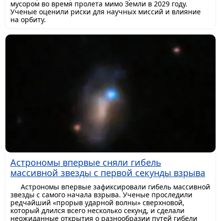
мусором во время пролета мимо Земли в 2029 году.
Ученые оценили риски для научных миссий и влияние
на орбиту.
Астрономы впервые сняли гибель
массивной звезды с первой секунды взрыва
Астрономы впервые зафиксировали гибель массивной
звезды с самого начала взрыва. Ученые проследили
редчайший «прорыв ударной волны» сверхновой,
который длился всего несколько секунд, и сделали
неожиданные открытия о разнообразии путей гибели