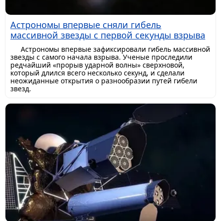
Астрономы впервые сняли гибель
массивной звезды с первой секунды взрыва
Астрономы впервые зафиксировали гибель массивной
звезды с самого начала взрыва. Ученые проследили
редчайший «прорыв ударной волны» сверхновой,
который длился всего несколько секунд, и сделали
неожиданные открытия о разнообразии путей гибели
звезд.