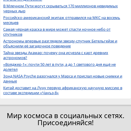
В Млечном Пути могут скрываться 170 миллионов невидимых
черных дыр
Российско-американский экипаж отправился на МКС на восемь
месяцев
Самая чёрная краска в мире может спасти ночное небо от
спутников
Астрономы впервые разглядели звезду-спутник Бетельгейзе и
объяснили её загадочное поведение
Тайна звезды Акамар: почему она исчезла с карт древних
астрономов?
«Вояджер-1»: почти 50 лет в пути, а до 1 светового дня ещё не
долетел
Зонд NASA Psyche разогнался у Марса и прислал новые снимки и
данные
Китай доставит на Луну первую африканскую научную миссию в
составе экспедиции «Чанъэ-8»
Мир космоса в социальных сетях.
Присоединяйся!