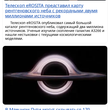
Телескоп eROSITA представил карту
рентгеновского неба с рекордными двумя
миллионами источников
Телескоп eROSITA опубликовал самый большой
каталог рентгеновского неба, содержащий два миллиона
источников. Ученые изучили скопление галактик A3266 и
нашли нестыковки с текущими космологическими
моделями.
В Млечном Пути могут скрываться 170