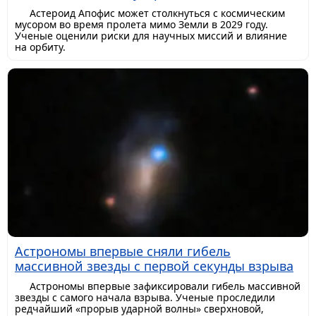
Астероид Апофис может столкнуться с космическим
мусором во время пролета мимо Земли в 2029 году.
Ученые оценили риски для научных миссий и влияние
на орбиту.
Астрономы впервые сняли гибель
массивной звезды с первой секунды взрыва
Астрономы впервые зафиксировали гибель массивной
звезды с самого начала взрыва. Ученые проследили
редчайший «прорыв ударной волны» сверхновой,