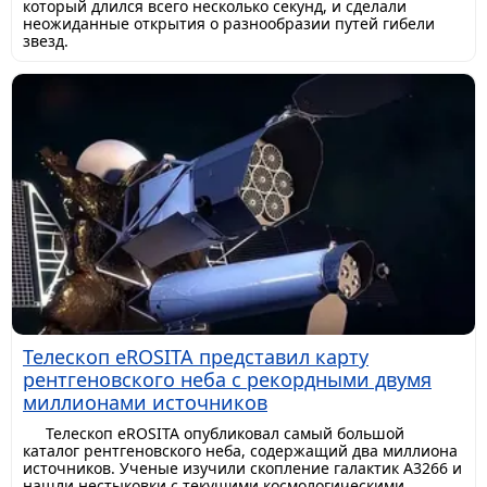
который длился всего несколько секунд, и сделали
неожиданные открытия о разнообразии путей гибели
звезд.
Телескоп eROSITA представил карту
рентгеновского неба с рекордными двумя
миллионами источников
Телескоп eROSITA опубликовал самый большой
каталог рентгеновского неба, содержащий два миллиона
источников. Ученые изучили скопление галактик A3266 и
нашли нестыковки с текущими космологическими