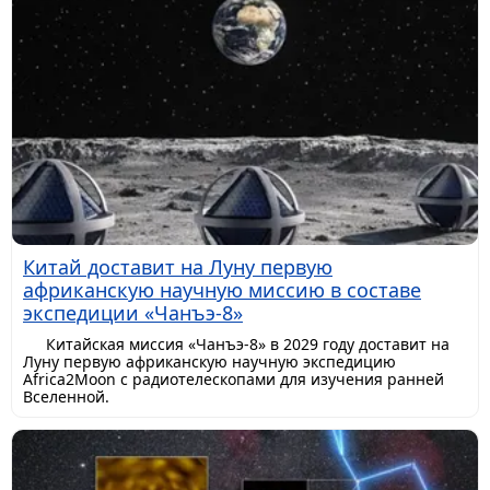
Китай доставит на Луну первую
африканскую научную миссию в составе
экспедиции «Чанъэ-8»
Китайская миссия «Чанъэ-8» в 2029 году доставит на
Луну первую африканскую научную экспедицию
Africa2Moon с радиотелескопами для изучения ранней
Вселенной.