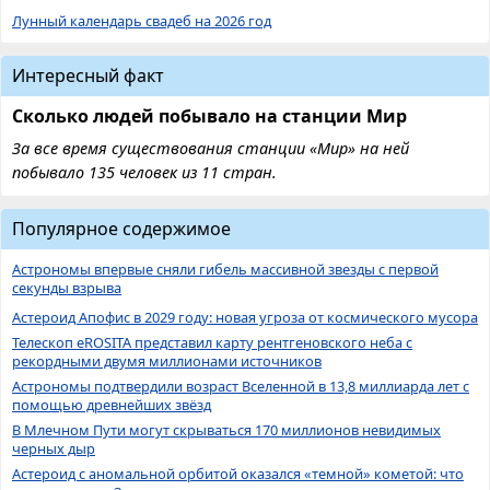
Лунный календарь свадеб на 2026 год
Интересный факт
Сколько людей побывало на станции Мир
За все время существования станции «Мир» на ней
побывало 135 человек из 11 стран.
Популярное содержимое
Астрономы впервые сняли гибель массивной звезды с первой
секунды взрыва
Астероид Апофис в 2029 году: новая угроза от космического мусора
Телескоп eROSITA представил карту рентгеновского неба с
рекордными двумя миллионами источников
Астрономы подтвердили возраст Вселенной в 13,8 миллиарда лет с
помощью древнейших звёзд
В Млечном Пути могут скрываться 170 миллионов невидимых
черных дыр
Астероид с аномальной орбитой оказался «темной» кометой: что