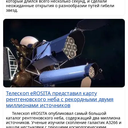
который длился всего несколько секунд, и сделали
неожиданные открытия о разнообразии путей гибели
звезд.
Телескоп eROSITA представил карту
рентгеновского неба с рекордными двумя
миллионами источников
Телескоп eROSITA опубликовал самый большой
каталог рентгеновского неба, содержащий два миллиона
источников. Ученые изучили скопление галактик A3266 и
нашли нестыковки с текущими космологическими