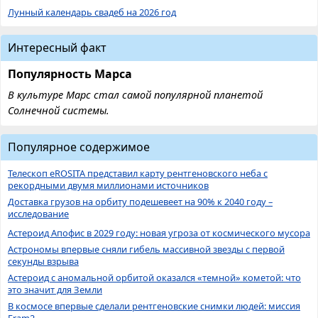
Лунный календарь свадеб на 2026 год
Интересный факт
Популярность Марса
В культуре Марс стал самой популярной планетой
Солнечной системы.
Популярное содержимое
Телескоп eROSITA представил карту рентгеновского неба с
рекордными двумя миллионами источников
Доставка грузов на орбиту подешевеет на 90% к 2040 году –
исследование
Астероид Апофис в 2029 году: новая угроза от космического мусора
Астрономы впервые сняли гибель массивной звезды с первой
секунды взрыва
Астероид с аномальной орбитой оказался «темной» кометой: что
это значит для Земли
В космосе впервые сделали рентгеновские снимки людей: миссия
Fram2