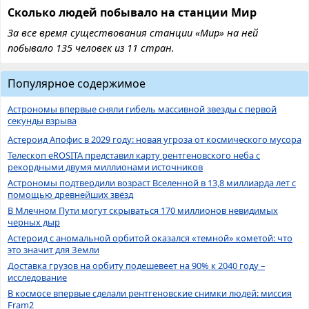
Сколько людей побывало на станции Мир
За все время существования станции «Мир» на ней
побывало 135 человек из 11 стран.
Популярное содержимое
Астрономы впервые сняли гибель массивной звезды с первой
секунды взрыва
Астероид Апофис в 2029 году: новая угроза от космического мусора
Телескоп eROSITA представил карту рентгеновского неба с
рекордными двумя миллионами источников
Астрономы подтвердили возраст Вселенной в 13,8 миллиарда лет с
помощью древнейших звёзд
В Млечном Пути могут скрываться 170 миллионов невидимых
черных дыр
Астероид с аномальной орбитой оказался «темной» кометой: что
это значит для Земли
Доставка грузов на орбиту подешевеет на 90% к 2040 году –
исследование
В космосе впервые сделали рентгеновские снимки людей: миссия
Fram2