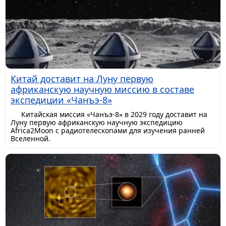
Китай доставит на Луну первую
африканскую научную миссию в составе
экспедиции «Чанъэ-8»
Китайская миссия «Чанъэ-8» в 2029 году доставит на
Луну первую африканскую научную экспедицию
Africa2Moon с радиотелескопами для изучения ранней
Вселенной.