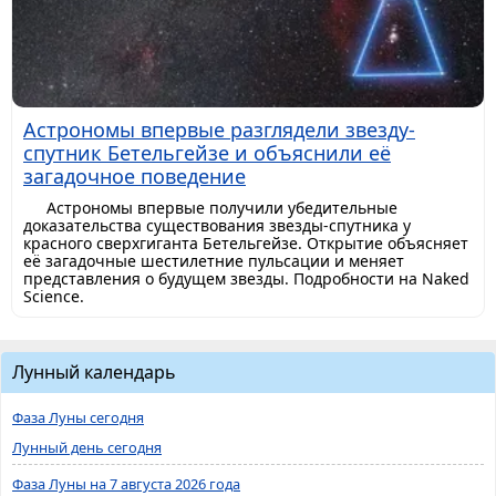
Астрономы впервые разглядели звезду-
спутник Бетельгейзе и объяснили её
загадочное поведение
Астрономы впервые получили убедительные
доказательства существования звезды-спутника у
красного сверхгиганта Бетельгейзе. Открытие объясняет
её загадочные шестилетние пульсации и меняет
представления о будущем звезды. Подробности на Naked
Science.
Лунный календарь
Фаза Луны сегодня
Лунный день сегодня
Фаза Луны на 7 августа 2026 года