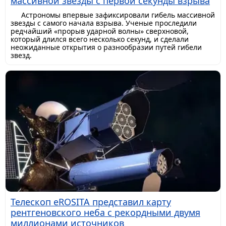
массивной звезды с первой секунды взрыва
Астрономы впервые зафиксировали гибель массивной
звезды с самого начала взрыва. Ученые проследили
редчайший «прорыв ударной волны» сверхновой,
который длился всего несколько секунд, и сделали
неожиданные открытия о разнообразии путей гибели
звезд.
Телескоп eROSITA представил карту
рентгеновского неба с рекордными двумя
миллионами источников