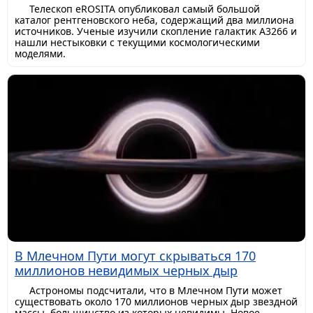
Телескоп eROSITA опубликовал самый большой
каталог рентгеновского неба, содержащий два миллиона
источников. Ученые изучили скопление галактик A3266 и
нашли нестыковки с текущими космологическими
моделями.
В Млечном Пути могут скрываться 170
миллионов невидимых черных дыр
Астрономы подсчитали, что в Млечном Пути может
существовать около 170 миллионов черных дыр звездной
массы, большинство из которых невидимы. Новое