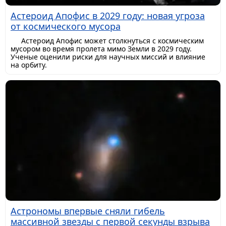
Астероид Апофис в 2029 году: новая угроза
от космического мусора
Астероид Апофис может столкнуться с космическим
мусором во время пролета мимо Земли в 2029 году.
Ученые оценили риски для научных миссий и влияние
на орбиту.
Астрономы впервые сняли гибель
массивной звезды с первой секунды взрыва