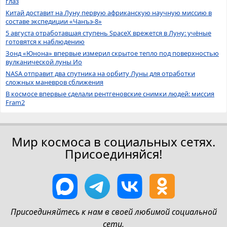
глаз
Китай доставит на Луну первую африканскую научную миссию в
составе экспедиции «Чанъэ-8»
5 августа отработавшая ступень SpaceX врежется в Луну: учёные
готовятся к наблюдению
Зонд «Юнона» впервые измерил скрытое тепло под поверхностью
вулканической луны Ио
NASA отправит два спутника на орбиту Луны для отработки
сложных маневров сближения
В космосе впервые сделали рентгеновские снимки людей: миссия
Fram2
Мир космоса в социальных сетях.
Присоединяйся!
Присоединяйтесь к нам в своей любимой социальной
сети.