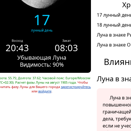
Хр
17
17 лунный день
18 лунный день
лунный день
Луна в знаке Р
Восход
Закат
20:43
08:03
Луна в знаке О
Убывающая Луна
Влияни
Видимость: 90%
Луна в зн
ота: 55.75; Долгота: 37.62; Часовой пояс: Europe/Moscow
TC+02:30). Расчет фазы Луны на август 1905 года.
Чтобы
читать фазу Луны для Вашего города
зарегистрируйтесь
или
войдите
.
Луна в з
повышенной
граничащей
дела, требу
если не уче