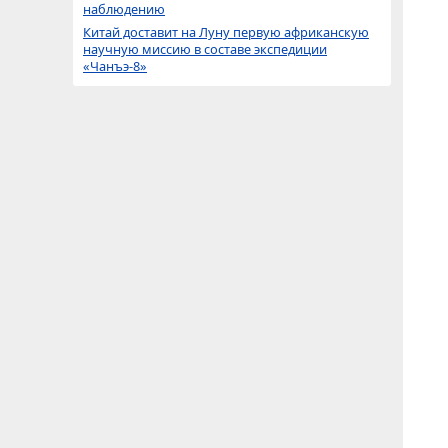
наблюдению
Китай доставит на Луну первую африканскую
научную миссию в составе экспедиции
«Чанъэ-8»