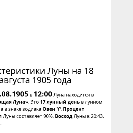
ктеристики Луны на 18
августа 1905 года
.08.1905
12:00
в
Луна находится в
щая Луна»
. Это
17 лунный день
в лунном
на в знаке зодиака
Овен ♈
.
Процент
и
Луны составляет 90%.
Восход
Луны в 20:43,
.