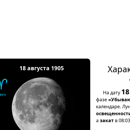
Хара
18 августа 1905
♈
18
На дату
вен
фазе
«Убываю
календаре. Лу
освещенност
а
закат
в 08:03