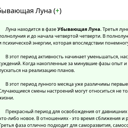
бывающая Луна (
+
)
Луна находится в фазе
Убывающая Луна
. Третья лу
полнолуния и до начала четвертой четверти. В полнолу
и психической энергии, которая впоследствии понемног
В этот период активность начинает уменьшаться, нас
суждений. Когда накопленные за минувшие фазы опыт и
пускаться на реализацию планов.
В этот период лунного месяца уже различимы первые
Случающиеся смены настроений могут относиться не тол
жизни.
Прекрасный период для освобождения от давнишних
что-либо новое. В отношениях - это время сближения и
Третья фаза отлично подходит для саморазвития, самос