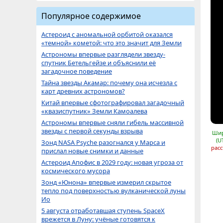
Популярное содержимое
Астероид с аномальной орбитой оказался
«темной» кометой: что это значит для Земли
Астрономы впервые разглядели звезду-
спутник Бетельгейзе и объяснили её
загадочное поведение
Тайна звезды Акамар: почему она исчезла с
карт древних астрономов?
Китай впервые сфотографировал загадочный
«квазиспутник» Земли Камоалева
Астрономы впервые сняли гибель массивной
звезды с первой секунды взрыва
Шир
(U
Зонд NASA Psyche разогнался у Марса и
расс
прислал новые снимки и данные
Астероид Апофис в 2029 году: новая угроза от
космического мусора
Зонд «Юнона» впервые измерил скрытое
тепло под поверхностью вулканической луны
Ио
5 августа отработавшая ступень SpaceX
врежется в Луну: учёные готовятся к