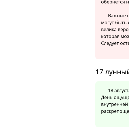
обернется 
Важные п
могут быть 
велика веро
которая мож
Следует ост
17 лунный
18 август
День ощуще
внутренней 
раскрепоще