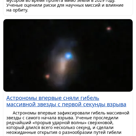
мусором во время пролета мимо Земли в 2029 году.
Ученые оценили риски для научных миссий и влияние
на орбиту.
Астрономы впервые сняли гибель
массивной звезды с первой секунды взрыва
Астрономы впервые зафиксировали гибель массивной
звезды с самого начала взрыва. Ученые проследили
редчайший «прорыв ударной волны» сверхновой,
который длился всего несколько секунд, и сделали
неожиданные открытия о разнообразии путей гибели