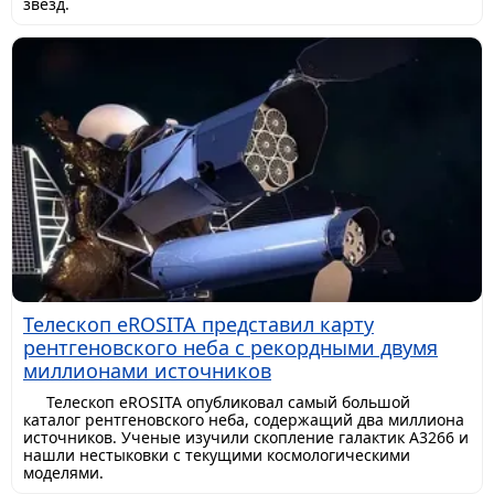
звезд.
Телескоп eROSITA представил карту
рентгеновского неба с рекордными двумя
миллионами источников
Телескоп eROSITA опубликовал самый большой
каталог рентгеновского неба, содержащий два миллиона
источников. Ученые изучили скопление галактик A3266 и
нашли нестыковки с текущими космологическими
моделями.