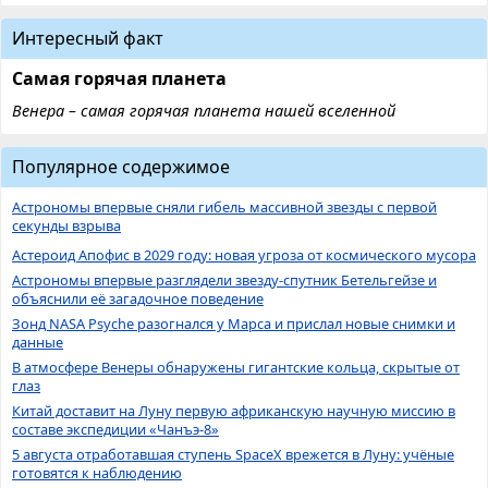
Интересный факт
Самая горячая планета
Венера – самая горячая планета нашей вселенной
Популярное содержимое
Астрономы впервые сняли гибель массивной звезды с первой
секунды взрыва
Астероид Апофис в 2029 году: новая угроза от космического мусора
Астрономы впервые разглядели звезду-спутник Бетельгейзе и
объяснили её загадочное поведение
Зонд NASA Psyche разогнался у Марса и прислал новые снимки и
данные
В атмосфере Венеры обнаружены гигантские кольца, скрытые от
глаз
Китай доставит на Луну первую африканскую научную миссию в
составе экспедиции «Чанъэ-8»
5 августа отработавшая ступень SpaceX врежется в Луну: учёные
готовятся к наблюдению