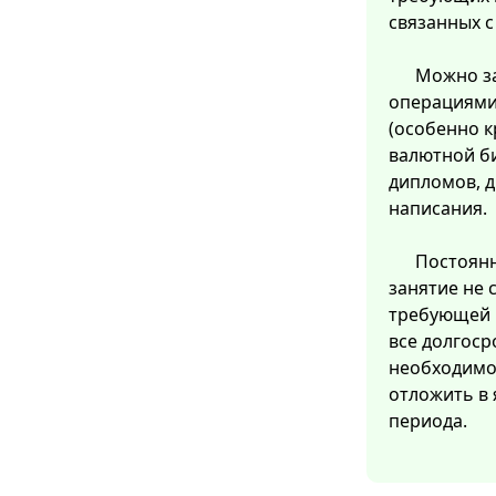
связанных 
Можно з
операциями
(особенно 
валютной б
дипломов, д
написания.
Постоянн
занятие не 
требующей 
все долгоср
необходимо 
отложить в 
периода.