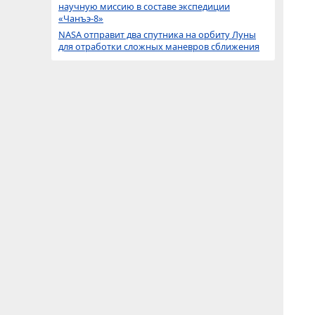
научную миссию в составе экспедиции
«Чанъэ-8»
NASA отправит два спутника на орбиту Луны
для отработки сложных маневров сближения