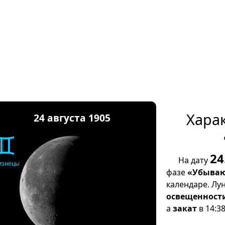
Хара
24 августа 1905
♊
24
На дату
изнецы
фазе
«Убываю
календаре. Лу
освещенност
а
закат
в 14:38