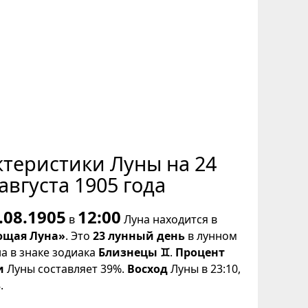
ктеристики Луны на 24
августа 1905 года
.08.1905
12:00
в
Луна находится в
щая Луна»
. Это
23 лунный день
в лунном
на в знаке зодиака
Близнецы ♊
.
Процент
и
Луны составляет 39%.
Восход
Луны в 23:10,
.