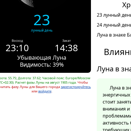
Хр
23
23 лунный день
24 лунный день
лунный день
Луна в знаке Б
Восход
Закат
23:10
14:38
Влияни
Убывающая Луна
Видимость: 39%
Луна в зн
ота: 55.75; Долгота: 37.62; Часовой пояс: Europe/Moscow
TC+02:30). Расчет фазы Луны на август 1905 года.
Чтобы
читать фазу Луны для Вашего города
зарегистрируйтесь
Луна в з
или
войдите
.
энергичных 
стоит заня
внимания и
проблемами
активность 
требующих 