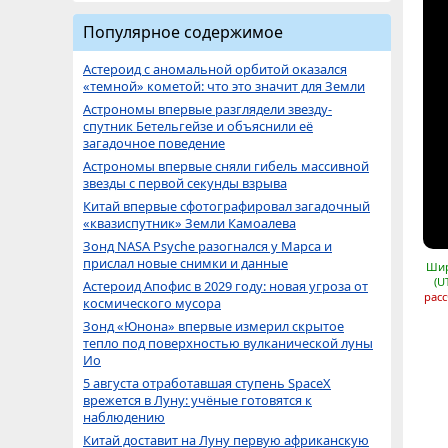
Популярное содержимое
Астероид с аномальной орбитой оказался
«темной» кометой: что это значит для Земли
Астрономы впервые разглядели звезду-
спутник Бетельгейзе и объяснили её
загадочное поведение
Астрономы впервые сняли гибель массивной
звезды с первой секунды взрыва
Китай впервые сфотографировал загадочный
«квазиспутник» Земли Камоалева
Зонд NASA Psyche разогнался у Марса и
прислал новые снимки и данные
Шир
(U
Астероид Апофис в 2029 году: новая угроза от
расс
космического мусора
Зонд «Юнона» впервые измерил скрытое
тепло под поверхностью вулканической луны
Ио
5 августа отработавшая ступень SpaceX
врежется в Луну: учёные готовятся к
наблюдению
Китай доставит на Луну первую африканскую