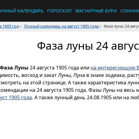
УННЫЙ КАЛЕНДАРЬ
ГОРОСКОП
МАГНИТНЫЕ БУРИ
СОННИ
 1905 год
›
Лунный календарь на август 1905 года
›
Фаза луны 24 авгу
Фаза луны 24 авгус
Фаза Луны
24 августа 1905 года или
на интересующую В
димость, восход и закат Луны, Луна в знаке зодиака, р
смотреть на этой странице. А также характеристика лун
комендации на 24 августа 1905 года. Фазы Луны на весь
уст 1905 года
. А также лунный день 24.08.1905 или на лю