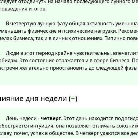
следует отодвинуть на начало последующего лунного м
подведения итогов.
В четвертую лунную фазу общая активность уменьша
уменьшить физические и психические нагрузки. Рекомен
делах бизнеса, так и в личных отношениях. Типично пов
Люди в этот период крайне чувствительны, впечатли
обидам. Это состояние отражается и в сфере бизнеса. 
встречи желательно приостановить до следующей фазы 
лияние дня недели (
+
)
День недели -
четверг
. Этот день находится под эгид
обостряется интуиция, она позволяет отличать союзнико
славу, почет, успех в обществе. В четверг удаются все дел