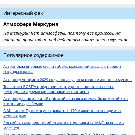
Интересный факт
Атмосфера Меркурия
На Меркурии нет атмосферы, поэтому все процессы на
планете происходят под действием солнечного излучения.
Популярное содержимое
Астрономы впервые сняли гибель массивной звезды с первой
секунды взрыва
Астероид Апофис в 2029 году: новая угроза от космического мусора
Телескоп eROSITA представил карту рентгеновского неба с
рекордными двумя миллионами источников
Астероид с аномальной орбитой оказался «темной» кометой: что
это значит для Земли
В Млечном Пути могут скрываться 170 миллионов невидимых
черных дыр
Российско-американский экипаж отправился на МКС на восемь
месяцев
Астрономы подтвердили возраст Вселенной в 13,8 миллиарда лет с