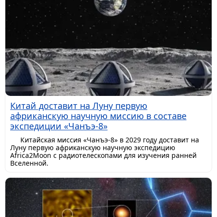
Китай доставит на Луну первую
африканскую научную миссию в составе
экспедиции «Чанъэ-8»
Китайская миссия «Чанъэ-8» в 2029 году доставит на
Луну первую африканскую научную экспедицию
Africa2Moon с радиотелескопами для изучения ранней
Вселенной.