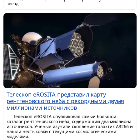
звезд.
Телескоп eROSITA представил карту
рентгеновского неба с рекордными двумя
миллионами источников
Телескоп eROSITA опубликовал самый большой
каталог рентгеновского неба, содержащий два миллиона
источников. Ученые изучили скопление галактик A3266 и
нашли нестыковки с текущими космологическими
моделями.