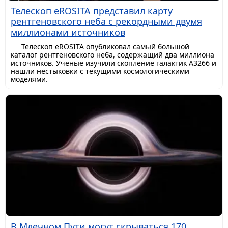
Телескоп eROSITA представил карту
рентгеновского неба с рекордными двумя
миллионами источников
Телескоп eROSITA опубликовал самый большой
каталог рентгеновского неба, содержащий два миллиона
источников. Ученые изучили скопление галактик A3266 и
нашли нестыковки с текущими космологическими
моделями.
В Млечном Пути могут скрываться 170