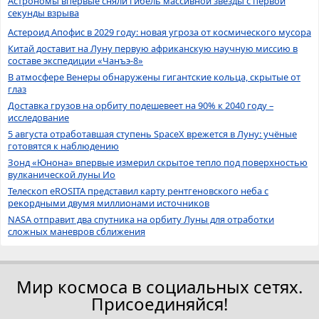
Астрономы впервые сняли гибель массивной звезды с первой
секунды взрыва
Астероид Апофис в 2029 году: новая угроза от космического мусора
Китай доставит на Луну первую африканскую научную миссию в
составе экспедиции «Чанъэ-8»
В атмосфере Венеры обнаружены гигантские кольца, скрытые от
глаз
Доставка грузов на орбиту подешевеет на 90% к 2040 году –
исследование
5 августа отработавшая ступень SpaceX врежется в Луну: учёные
готовятся к наблюдению
Зонд «Юнона» впервые измерил скрытое тепло под поверхностью
вулканической луны Ио
Телескоп eROSITA представил карту рентгеновского неба с
рекордными двумя миллионами источников
NASA отправит два спутника на орбиту Луны для отработки
сложных маневров сближения
Мир космоса в социальных сетях.
Присоединяйся!