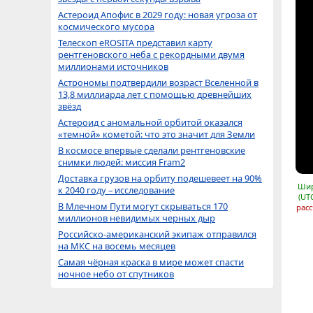
Астероид Апофис в 2029 году: новая угроза от
космического мусора
Телескоп eROSITA представил карту
рентгеновского неба с рекордными двумя
миллионами источников
Астрономы подтвердили возраст Вселенной в
13,8 миллиарда лет с помощью древнейших
звёзд
Астероид с аномальной орбитой оказался
«темной» кометой: что это значит для Земли
В космосе впервые сделали рентгеновские
снимки людей: миссия Fram2
Доставка грузов на орбиту подешевеет на 90%
Шир
к 2040 году – исследование
(UT
В Млечном Пути могут скрываться 170
расс
миллионов невидимых черных дыр
Российско-американский экипаж отправился
на МКС на восемь месяцев
Самая чёрная краска в мире может спасти
ночное небо от спутников