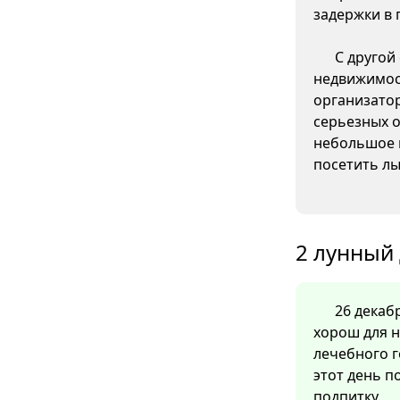
задержки в 
С другой
недвижимос
организато
серьезных о
небольшое 
посетить л
2 лунный 
26 декабр
хорош для н
лечебного г
этот день 
подпитку.