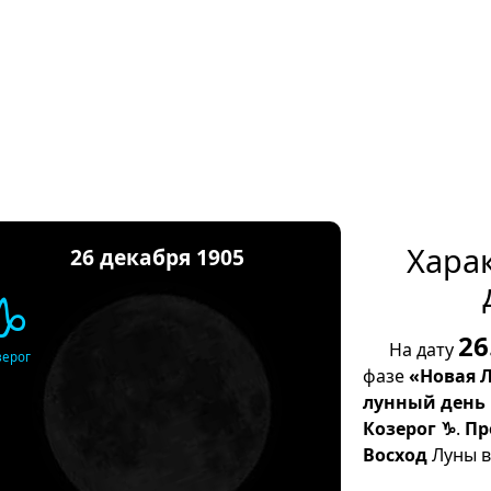
Хара
26 декабря 1905
♑
26
На дату
зерог
фазе
«Новая 
лунный день
Козерог ♑
.
Пр
Восход
Луны в 