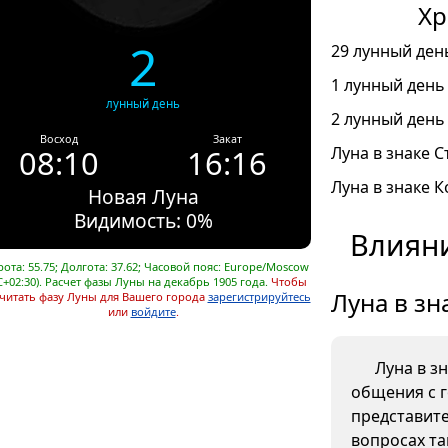
Хр
2
29 лунный день
1 лунный день 
лунный день
2 лунный день 
Восход
Закат
08:10
16:16
Луна в знаке С
Луна в знаке К
Новая Луна
Видимость: 0%
Влияни
ота: 55.75; Долгота: 37.62; Часовой пояс: Europe/Moscow
C+02:30). Расчет фазы Луны на декабрь 1905 года.
Чтобы
Луна в зн
читать фазу Луны для Вашего города
зарегистрируйтесь
или
войдите
.
Луна в з
общения с 
представите
вопросах та