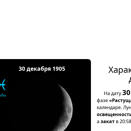
Хара
30 декабря 1905
♓
30
На дату
ыбы
фазе
«Растущ
календаре. Лу
освещенност
а
закат
в 20:58