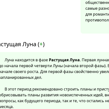
общественн
самые разн
для романт
противопол
стущая Луна (
+
)
Луна находится в фазе
Растущая Луна
. Первая лунна
до начала первой четверти Луны (начала второй фазы). 
начале своего роста. Для первой фазы свойственно уве
запланированных дел.
В этот период рекомендовано строить планы и прист
обрисовывать планы развития новоиспеченных идей, в
вопросы, как будущего периода, так и те, что остались
месяца.