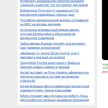
Астероид с аномальной орбитой оказался
«темной» кометой: что это значит для Земли
В Млечном Пути могут скрываться 170
миллионов невидимых черных дыр
Российско-американский экипаж отправился
на МКС на восемь месяцев
Астрономы впервые разглядели звезду-
спутник Бетельгейзе и объяснили её
загадочное поведение
Тайна звезды Акамар: почему она исчезла с
карт древних астрономов?
«Вояджер-1»: почти 50 лет в пути, а до 1
светового дня ещё не долетел
Зонд NASA Psyche разогнался у Марса и
Шир
прислал новые снимки и данные
(UT
расс
Китай доставит на Луну первую африканскую
научную миссию в составе экспедиции
«Чанъэ-8»
Китай впервые сфотографировал загадочный
«квазиспутник» Земли Камоалева
NASA отправит два спутника на орбиту Луны
для отработки сложных маневров сближения