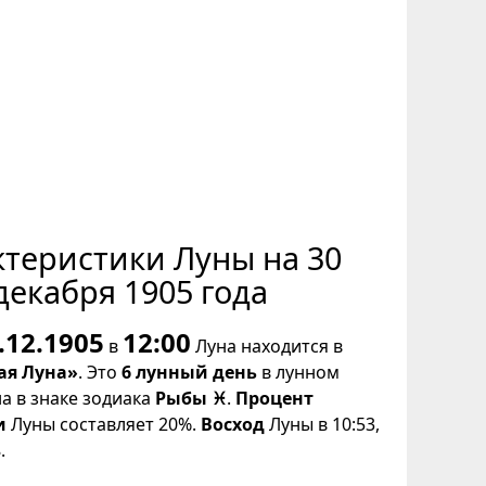
ктеристики Луны на 30
декабря 1905 года
.12.1905
12:00
в
Луна находится в
ая Луна»
. Это
6 лунный день
в лунном
на в знаке зодиака
Рыбы ♓
.
Процент
и
Луны составляет 20%.
Восход
Луны в 10:53,
.