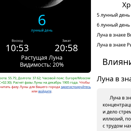
Хр
6
5 лунный день 
6 лунный день 
лунный день
Луна в знаке В
Восход
Закат
10:53
20:58
Луна в знаке Р
Растущая Луна
Влияни
Видимость: 20%
Луна в зн
ота: 55.75; Долгота: 37.62; Часовой пояс: Europe/Moscow
C+02:30). Расчет фазы Луны на декабрь 1905 года.
Чтобы
читать фазу Луны для Вашего города
зарегистрируйтесь
или
войдите
.
Луна в з
концентрац
и дело стре
иллюзий, п
с трудом на