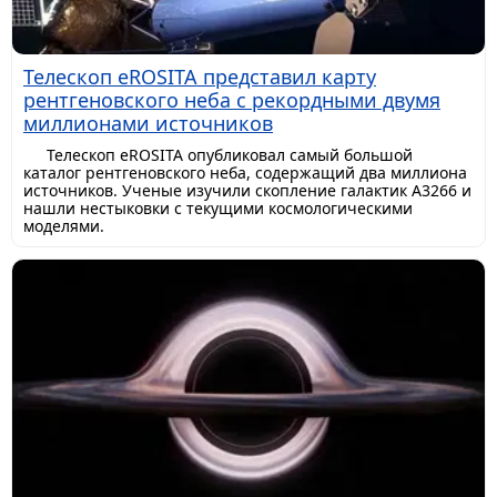
Телескоп eROSITA представил карту
рентгеновского неба с рекордными двумя
миллионами источников
Телескоп eROSITA опубликовал самый большой
каталог рентгеновского неба, содержащий два миллиона
источников. Ученые изучили скопление галактик A3266 и
нашли нестыковки с текущими космологическими
моделями.