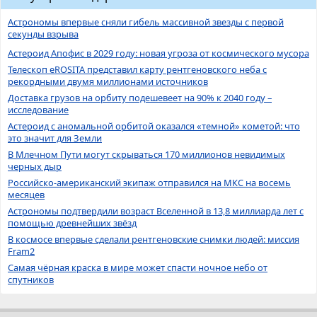
Астрономы впервые сняли гибель массивной звезды с первой
секунды взрыва
Астероид Апофис в 2029 году: новая угроза от космического мусора
Телескоп eROSITA представил карту рентгеновского неба с
рекордными двумя миллионами источников
Доставка грузов на орбиту подешевеет на 90% к 2040 году –
исследование
Астероид с аномальной орбитой оказался «темной» кометой: что
это значит для Земли
В Млечном Пути могут скрываться 170 миллионов невидимых
черных дыр
Российско-американский экипаж отправился на МКС на восемь
месяцев
Астрономы подтвердили возраст Вселенной в 13,8 миллиарда лет с
помощью древнейших звёзд
В космосе впервые сделали рентгеновские снимки людей: миссия
Fram2
Самая чёрная краска в мире может спасти ночное небо от
спутников