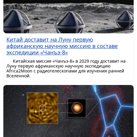
Китай доставит на Луну первую
африканскую научную миссию в составе
экспедиции «Чанъэ-8»
Китайская миссия «Чанъэ-8» в 2029 году доставит на
Луну первую африканскую научную экспедицию
Africa2Moon с радиотелескопами для изучения ранней
Вселенной.