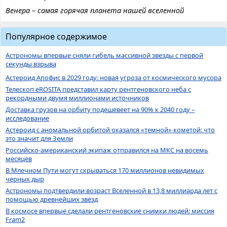
Венера – самая горячая планета нашей вселенной
Популярное содержимое
Астрономы впервые сняли гибель массивной звезды с первой
секунды взрыва
Астероид Апофис в 2029 году: новая угроза от космического мусора
Телескоп eROSITA представил карту рентгеновского неба с
рекордными двумя миллионами источников
Доставка грузов на орбиту подешевеет на 90% к 2040 году –
исследование
Астероид с аномальной орбитой оказался «темной» кометой: что
это значит для Земли
Российско-американский экипаж отправился на МКС на восемь
месяцев
В Млечном Пути могут скрываться 170 миллионов невидимых
черных дыр
Астрономы подтвердили возраст Вселенной в 13,8 миллиарда лет с
помощью древнейших звёзд
В космосе впервые сделали рентгеновские снимки людей: миссия
Fram2