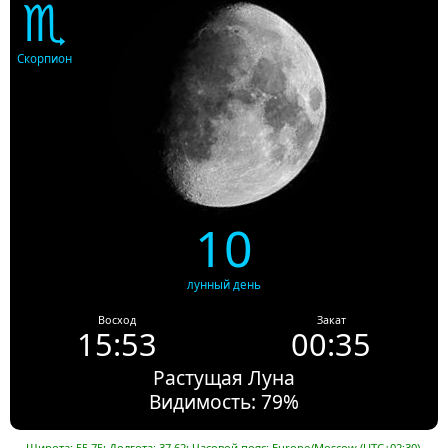
♏
Скорпион
10
лунный день
Восход
Закат
15:53
00:35
Растущая Луна
Видимость: 79%
Широта: 55.75; Долгота: 37.62; Часовой пояс: Europe/Moscow (UTC+02:30).