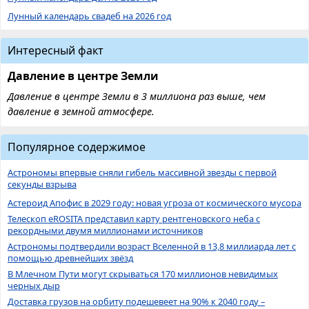
Лунный календарь свадеб на 2026 год
Интересный факт
Давление в центре Земли
Давление в центре Земли в 3 миллиона раз выше, чем
давление в земной атмосфере.
Популярное содержимое
Астрономы впервые сняли гибель массивной звезды с первой
секунды взрыва
Астероид Апофис в 2029 году: новая угроза от космического мусора
Телескоп eROSITA представил карту рентгеновского неба с
рекордными двумя миллионами источников
Астрономы подтвердили возраст Вселенной в 13,8 миллиарда лет с
помощью древнейших звёзд
В Млечном Пути могут скрываться 170 миллионов невидимых
черных дыр
Доставка грузов на орбиту подешевеет на 90% к 2040 году –