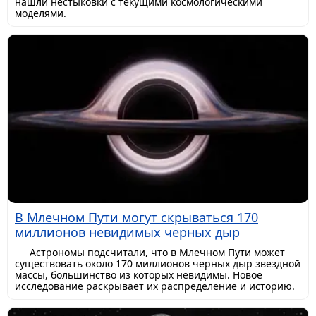
нашли нестыковки с текущими космологическими
моделями.
В Млечном Пути могут скрываться 170
миллионов невидимых черных дыр
Астрономы подсчитали, что в Млечном Пути может
существовать около 170 миллионов черных дыр звездной
массы, большинство из которых невидимы. Новое
исследование раскрывает их распределение и историю.