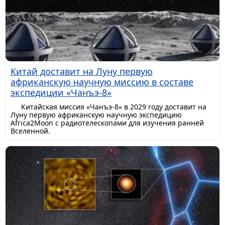
Китай доставит на Луну первую
африканскую научную миссию в составе
экспедиции «Чанъэ-8»
Китайская миссия «Чанъэ-8» в 2029 году доставит на
Луну первую африканскую научную экспедицию
Africa2Moon с радиотелескопами для изучения ранней
Вселенной.