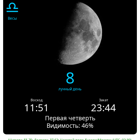
♎
Весы
8
лунный день
Восход
Закат
11:51
23:44
Первая четверть
Видимость: 46%
Широта: 55.75; Долгота: 37.62; Часовой пояс: Europe/Moscow (UTC+02:30).