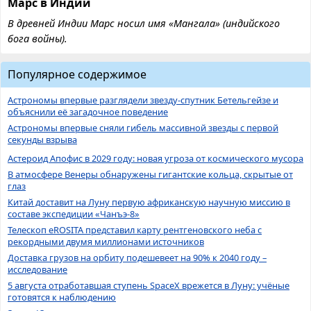
Марс в Индии
В древней Индии Марс носил имя «Мангала» (индийского
бога войны).
Популярное содержимое
Астрономы впервые разглядели звезду-спутник Бетельгейзе и
объяснили её загадочное поведение
Астрономы впервые сняли гибель массивной звезды с первой
секунды взрыва
Астероид Апофис в 2029 году: новая угроза от космического мусора
В атмосфере Венеры обнаружены гигантские кольца, скрытые от
глаз
Китай доставит на Луну первую африканскую научную миссию в
составе экспедиции «Чанъэ-8»
Телескоп eROSITA представил карту рентгеновского неба с
рекордными двумя миллионами источников
Доставка грузов на орбиту подешевеет на 90% к 2040 году –
исследование
5 августа отработавшая ступень SpaceX врежется в Луну: учёные
готовятся к наблюдению