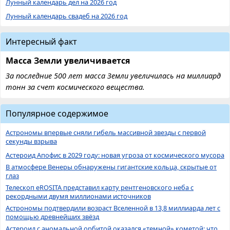
Лунный календарь дел на 2026 год
Лунный календарь свадеб на 2026 год
Интересный факт
Масса Земли увеличивается
За последние 500 лет масса Земли увеличилась на миллиард
тонн за счет космического вещества.
Популярное содержимое
Астрономы впервые сняли гибель массивной звезды с первой
секунды взрыва
Астероид Апофис в 2029 году: новая угроза от космического мусора
В атмосфере Венеры обнаружены гигантские кольца, скрытые от
глаз
Телескоп eROSITA представил карту рентгеновского неба с
рекордными двумя миллионами источников
Астрономы подтвердили возраст Вселенной в 13,8 миллиарда лет с
помощью древнейших звёзд
Астероид с аномальной орбитой оказался «темной» кометой: что