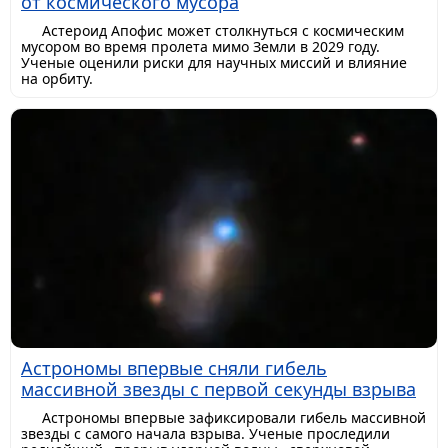
от космического мусора
Астероид Апофис может столкнуться с космическим
мусором во время пролета мимо Земли в 2029 году.
Ученые оценили риски для научных миссий и влияние
на орбиту.
Астрономы впервые сняли гибель
массивной звезды с первой секунды взрыва
Астрономы впервые зафиксировали гибель массивной
звезды с самого начала взрыва. Ученые проследили