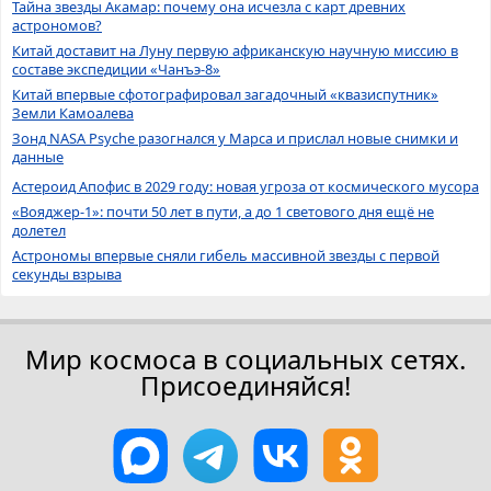
Тайна звезды Акамар: почему она исчезла с карт древних
астрономов?
Китай доставит на Луну первую африканскую научную миссию в
составе экспедиции «Чанъэ-8»
Китай впервые сфотографировал загадочный «квазиспутник»
Земли Камоалева
Зонд NASA Psyche разогнался у Марса и прислал новые снимки и
данные
Астероид Апофис в 2029 году: новая угроза от космического мусора
«Вояджер-1»: почти 50 лет в пути, а до 1 светового дня ещё не
долетел
Астрономы впервые сняли гибель массивной звезды с первой
секунды взрыва
Мир космоса в социальных сетях.
Присоединяйся!