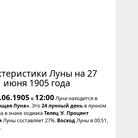
ктеристики Луны на 27
июня 1905 года
.06.1905
12:00
в
Луна находится в
щая Луна»
. Это
24 лунный день
в лунном
на в знаке зодиака
Телец ♉
.
Процент
и
Луны составляет 27%.
Восход
Луны в 00:51,
.