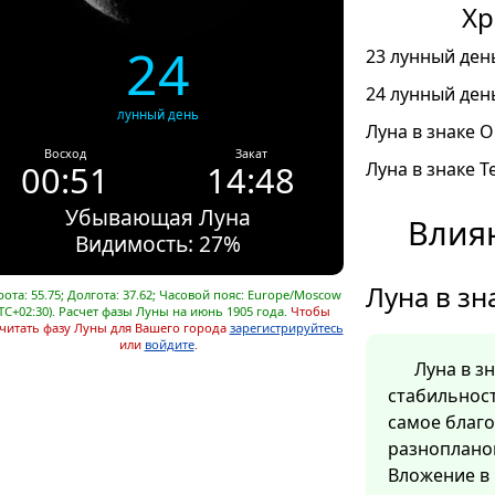
Хр
24
23 лунный день
24 лунный день
лунный день
Луна в знаке О
Восход
Закат
00:51
14:48
Луна в знаке Т
Убывающая Луна
Влиян
Видимость: 27%
Луна в зн
ота: 55.75; Долгота: 37.62; Часовой пояс: Europe/Moscow
TC+02:30). Расчет фазы Луны на июнь 1905 года.
Чтобы
читать фазу Луны для Вашего города
зарегистрируйтесь
или
войдите
.
Луна в з
стабильност
самое благ
разноплано
Вложение в 