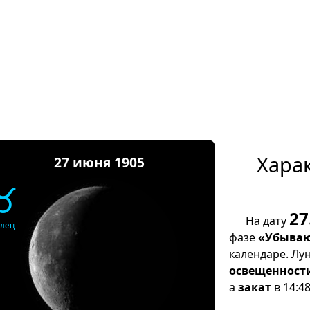
Хара
27 июня 1905
♉
27
На дату
елец
фазе
«Убываю
календаре. Лу
освещенност
а
закат
в 14:48