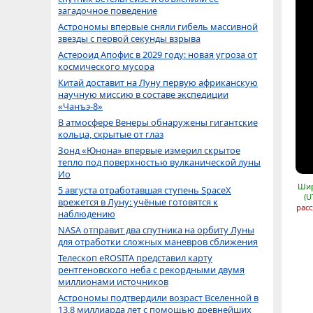
загадочное поведение
Астрономы впервые сняли гибель массивной
звезды с первой секунды взрыва
Астероид Апофис в 2029 году: новая угроза от
космического мусора
Китай доставит на Луну первую африканскую
научную миссию в составе экспедиции
«Чанъэ-8»
В атмосфере Венеры обнаружены гигантские
кольца, скрытые от глаз
Зонд «Юнона» впервые измерил скрытое
тепло под поверхностью вулканической луны
Ио
Шир
5 августа отработавшая ступень SpaceX
(U
врежется в Луну: учёные готовятся к
расс
наблюдению
NASA отправит два спутника на орбиту Луны
для отработки сложных маневров сближения
Телескоп eROSITA представил карту
рентгеновского неба с рекордными двумя
миллионами источников
Астрономы подтвердили возраст Вселенной в
13,8 миллиарда лет с помощью древнейших