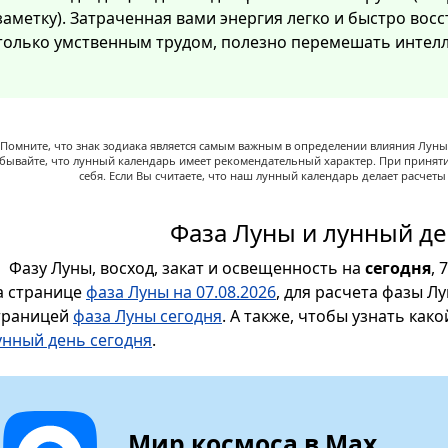
заметку). Затраченная вами энергия легко и быстро восст
только умственным трудом, полезно перемешать интелл
Помните, что знак зодиака является самым важным в определении влияния Луны,
абывайте, что лунный календарь имеет рекомендательный характер. При принят
себя. Если Вы считаете, что наш лунный календарь делает расчет
Фаза Луны и лунный де
Фазу Луны, восход, закат и освещенность на
сегодня
, 
а странице
фаза Луны на 07.08.2026
, для расчета фазы Л
траницей
фаза Луны сегодня
. А также, чтобы узнать как
унный день сегодня
.
Мир космоса в Max.