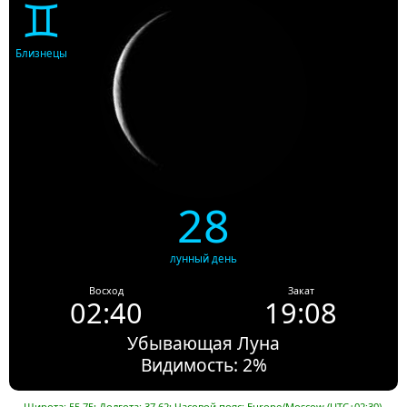
♊
Близнецы
28
лунный день
Восход
Закат
02:40
19:08
Убывающая Луна
Видимость: 2%
Широта: 55.75; Долгота: 37.62; Часовой пояс: Europe/Moscow (UTC+02:30).