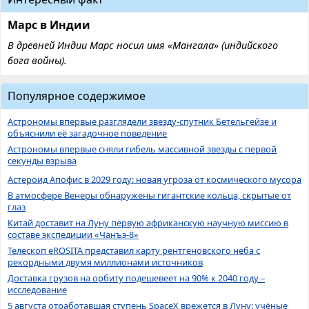
Марс в Индии
В древней Индии Марс носил имя «Мангала» (индийского
бога войны).
Популярное содержимое
Астрономы впервые разглядели звезду-спутник Бетельгейзе и
объяснили её загадочное поведение
Астрономы впервые сняли гибель массивной звезды с первой
секунды взрыва
Астероид Апофис в 2029 году: новая угроза от космического мусора
В атмосфере Венеры обнаружены гигантские кольца, скрытые от
глаз
Китай доставит на Луну первую африканскую научную миссию в
составе экспедиции «Чанъэ-8»
Телескоп eROSITA представил карту рентгеновского неба с
рекордными двумя миллионами источников
Доставка грузов на орбиту подешевеет на 90% к 2040 году –
исследование
5 августа отработавшая ступень SpaceX врежется в Луну: учёные