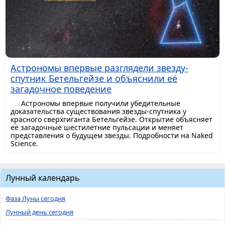
Астрономы впервые разглядели звезду-
спутник Бетельгейзе и объяснили её
загадочное поведение
Астрономы впервые получили убедительные
доказательства существования звезды-спутника у
красного сверхгиганта Бетельгейзе. Открытие объясняет
её загадочные шестилетние пульсации и меняет
представления о будущем звезды. Подробности на Naked
Science.
Лунный календарь
Фаза Луны сегодня
Лунный день сегодня