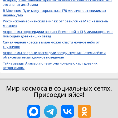
это значит для Земли
В Млечном Пути могут скрываться 170 миллионов невидимых
черных дыр
Российско-американский экипаж отправился на МКС на восемь
месяцев
Астрономы подтвердили возраст Вселенной в 13,8 миллиарда лет с
помощью древнейших звёзд
Самая чёрная краска в мире может спасти ночное небо от
спутников
Астрономы впервые разглядели звезду-спутник Бетельгейзе и
объяснили её загадочное поведение
Тайна звезды Акамар: почему она исчезла с карт древних
астрономов?
Мир космоса в социальных сетях.
Присоединяйся!