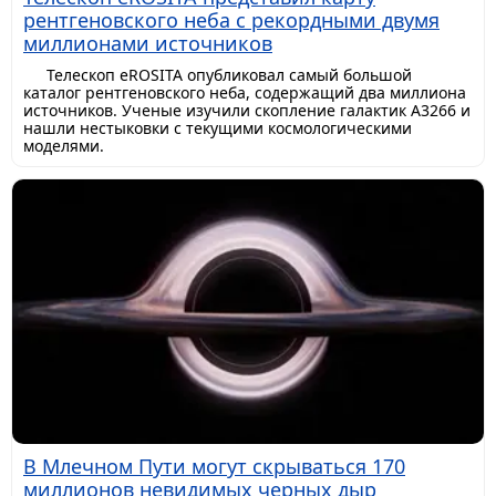
рентгеновского неба с рекордными двумя
миллионами источников
Телескоп eROSITA опубликовал самый большой
каталог рентгеновского неба, содержащий два миллиона
источников. Ученые изучили скопление галактик A3266 и
нашли нестыковки с текущими космологическими
моделями.
В Млечном Пути могут скрываться 170
миллионов невидимых черных дыр