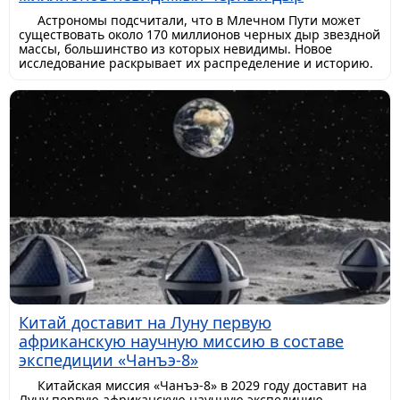
Астрономы подсчитали, что в Млечном Пути может
существовать около 170 миллионов черных дыр звездной
массы, большинство из которых невидимы. Новое
исследование раскрывает их распределение и историю.
Китай доставит на Луну первую
африканскую научную миссию в составе
экспедиции «Чанъэ-8»
Китайская миссия «Чанъэ-8» в 2029 году доставит на
Луну первую африканскую научную экспедицию