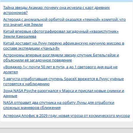
Тайна звезды Акамар: почему она исчезла с карт древних
астрономов?
Астероид с аномальной орбитой оказался «темной» кометой: что
это значит для Земли
Китай впервые сфотографировал загадочный «квазиспутник»
Земли Камоалева
Китай доставит на Луну первую африканскую научную миссию в
составе экспедиции «Чанъэ-8»
Астрономы впервые разглядели звезду-спутник Бетельгейзе и
объяснили её загадочное поведение
«Вояджер-1»: почти 50 лет в пути, а до 1 светового дня ещё не
долетел
5 августа отработавшая ступень SpaceX врежется в Луну: учёные
готовятся к наблюдению
Зонд NASA Psyche разогнался у Марса и прислал новые снимки и
данные
NASA отправит два спутника на орбиту Луны для отработки
сложных маневров сближения
Астероид Апофис в 2029 году: новая угроза от космического мусора