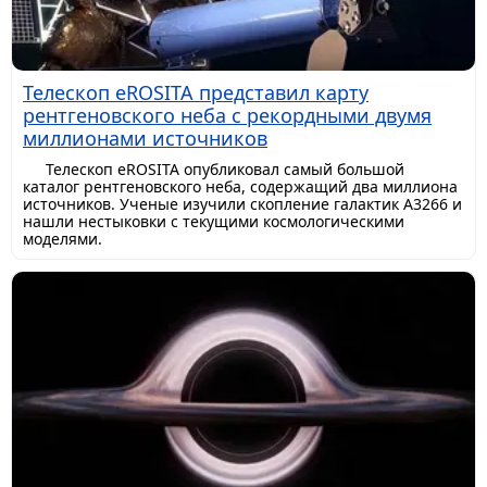
Телескоп eROSITA представил карту
рентгеновского неба с рекордными двумя
миллионами источников
Телескоп eROSITA опубликовал самый большой
каталог рентгеновского неба, содержащий два миллиона
источников. Ученые изучили скопление галактик A3266 и
нашли нестыковки с текущими космологическими
моделями.