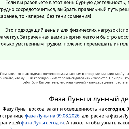
Если вы разовьете в этот день бурную деятельность, 
трудно сосредоточиться, выбрать правильный путь реш
заранее, то - вперед, без тени сомнения!
Это подходящий день и для физических нагрузок (спо
заметку). Затраченная вами энергия легко и быстро восст
только умственным трудом, полезно перемешать интелл
Помните, что знак зодиака является самым важным в определении влияния Луны,
абывайте, что лунный календарь имеет рекомендательный характер. При принят
себя. Если Вы считаете, что наш лунный календарь делает расчет
Фаза Луны и лунный де
Фазу Луны, восход, закат и освещенность на
сегодня
, 
а странице
фаза Луны на 09.08.2026
, для расчета фазы Л
траницей
фаза Луны сегодня
. А также, чтобы узнать как