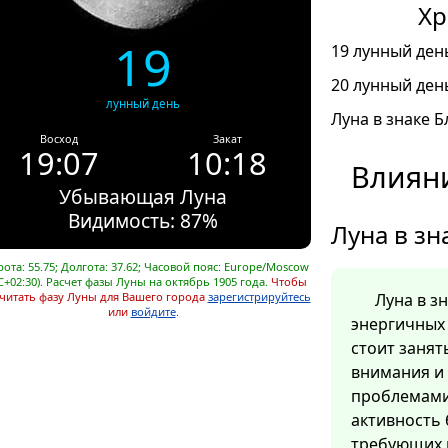
Хр
19
19 лунный день
20 лунный день
лунный день
Луна в знаке Б
Восход
Закат
19:07
10:18
Влияни
Убывающая Луна
Видимость: 87%
Луна в зн
ота: 55.75; Долгота: 37.62; Часовой пояс: Europe/Moscow
C+02:30). Расчет фазы Луны на октябрь 1905 года.
Чтобы
читать фазу Луны для Вашего города
зарегистрируйтесь
Луна в з
или
войдите
.
энергичных 
стоит заня
внимания и
проблемами
активность 
требующих 