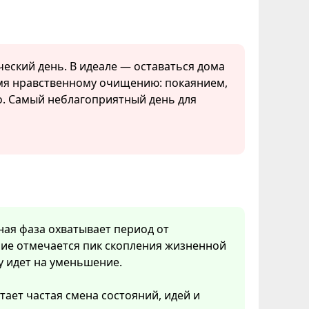
ческий день. В идеале — оставаться дома
емя нравственному очищению: покаянием,
о. Самый неблагоприятный день для
нная фаза охватывает период от
ние отмечается пик скопления жизненной
у идет на уменьшение.
тает частая смена состояний, идей и