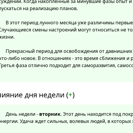
суждений. Когда накопленные за минувшие фазы опыт и
пускаться на реализацию планов.
В этот период лунного месяца уже различимы первые
Случающиеся смены настроений могут относиться не тол
жизни.
Прекрасный период для освобождения от давнишних
что-либо новое. В отношениях - это время сближения и
Третья фаза отлично подходит для саморазвития, самос
лияние дня недели (
+
)
День недели -
вторник
. Этот день находится под по
энергии. Удача ждет сильных, волевых людей, в которых