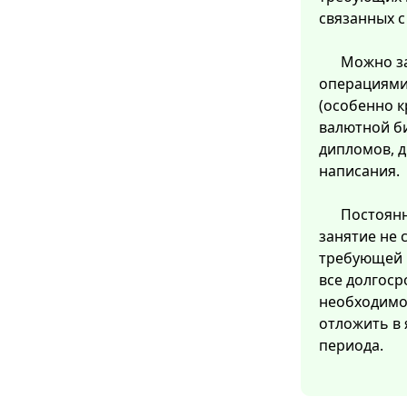
связанных 
Можно з
операциями
(особенно 
валютной б
дипломов, д
написания.
Постоянн
занятие не 
требующей 
все долгоср
необходимо 
отложить в 
периода.