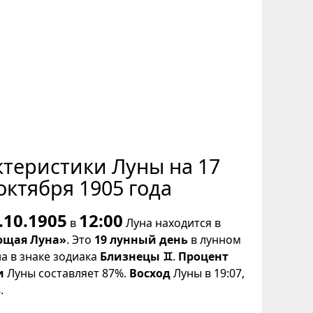
ктеристики Луны на 17
октября 1905 года
.10.1905
12:00
в
Луна находится в
щая Луна»
. Это
19 лунный день
в лунном
на в знаке зодиака
Близнецы ♊
.
Процент
и
Луны составляет 87%.
Восход
Луны в 19:07,
.