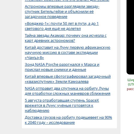
Астрономы впервые разглядели звезду-
спутник Бетельгейзе и объяснили её
загадочное поведение
«Вояджер-1»: почти 50 лет в пути, а до 1
светового дня ещё не долетел
Тайна звезды Акамар: почему она исчезла с
карт древних астрономов?
Китай доставит на Луну первую африканскую
научную миссию в составе экспедиции
«Чанъэ-8»
Зонд NASA Psyche разогнался у Марса и
прислал новые снимки и данные
Китай впервые сфотографировал загадочный
Шир
«квазиспутник» Земли Камоалева
(UT
NASA отправит два спутника на орбиту Луны
расс
для отработки сложных маневров сближения
5 августа отработавшая ступень SpaceX
врежется в Луну: учёные готовятся к
наблюдению
Доставка грузов на орбиту подешевеет на 90%
к 2040 году – исследование