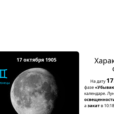
Хара
17 октября 1905
♊
17
На дату
изнецы
фазе
«Убываю
календаре. Лу
освещенност
а
закат
в 10:18